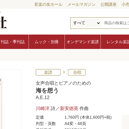
音楽の友ホール
メールマガジン
公開講座
小
月刊誌・季刊誌
ムック・別冊
オンデマンド楽譜
レンタル楽
楽譜
合唱
女声合唱とピアノのための
海を想う
A.E.12
川崎洋
詩／
新実徳英
作曲
定価
1,760円
(本体1,600円+税)
判型・頁数
A4変・48頁