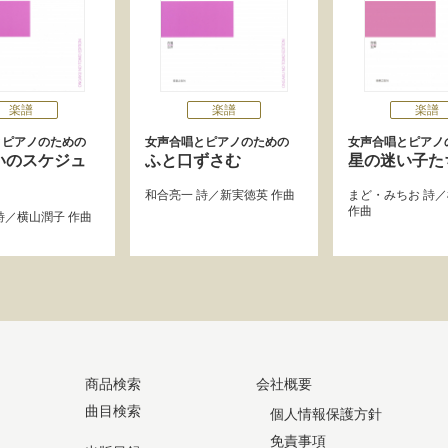
楽譜
楽譜
楽譜
とピアノのための
女声合唱とピアノのための
女声合唱とピアノ
いのスケジュ
ふと口ずさむ
星の迷い子た
和合亮一
詩／
新実徳英
作曲
まど・みちお
詩／
作曲
詩／
横山潤子
作曲
商品検索
会社概要
曲目検索
個人情報保護方針
免責事項