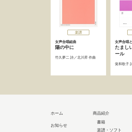
楽譜
女声合唱組曲
女声合唱
陽の中に
たまし
ール
竹久夢二
詩／
北川昇
作曲
覚和歌子
ホーム
商品紹介
書籍
お知らせ
楽譜・ソフト