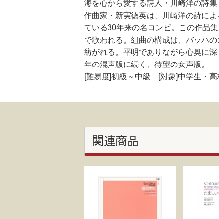
海を心から愛する詩人・川崎洋の詩集
作曲家・新実徳英は、川崎洋の詩によ
ている30年来の名コンビ。この作品
で歌われる。組曲の構成は、バッハの
紡がれる。平明でありながら心奥に深
年の混声版に続く、待望の女声版。
[難易度]初級～中級 [対象]中学生
関連商品