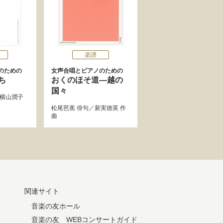
楽譜
のための
女声合唱とピアノのための
ち
おくのほそ道―越の
国々
横山潤子
松尾芭蕉
俳句／
新実徳英
作
曲
関連サイト
音楽の友ホール
音楽の友 WEBコンサートガイド