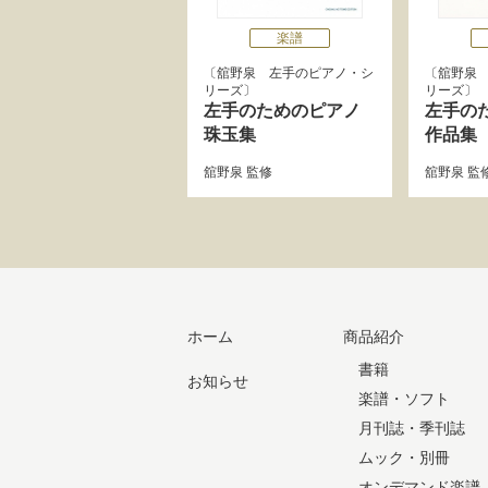
楽譜
舘野泉 左手のピアノ・シ
舘野泉
リーズ
リーズ
左手のためのピアノ
左手の
珠玉集
作品集
舘野泉
監修
舘野泉
監
ホーム
商品紹介
書籍
お知らせ
楽譜・ソフト
月刊誌・季刊誌
ムック・別冊
オンデマンド楽譜