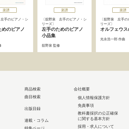
楽譜
楽譜
楽譜
 左手のピアノ・シ
舘野泉 左手のピアノ・シ
舘野泉 左手の
リーズ
リーズ
ためのピアノ
左手のためのピアノ
オルフェウス
小品集
光永浩一郎
作曲
修
舘野泉
監修
商品検索
会社概要
曲目検索
個人情報保護方針
免責事項
出版目録
教科書採択の公正確保
に関する基本方針
連載・コラム
採用・求人について
特集ページ