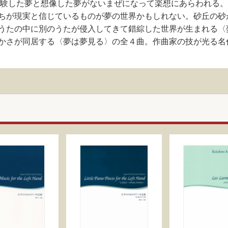
。体験した夢と想像した夢がないまぜになって楽想にあらわれる
ちが現実と信じているものが夢の世界かもしれない。砂丘の砂
うたの中に別のうたが侵入してきて錯綜した世界が生まれる〈
かさが同居する〈夢は夢見る〉の全４曲。作曲家の技が光る名