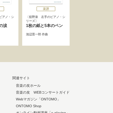
楽譜
ピアノ・シ
舘野泉 左手のピアノ・シ
リーズ
の涙
1枚の紙と5本のペン
池辺晋一郎
作曲
関連サイト
音楽の友ホール
音楽の友 WEBコンサートガイド
Webマガジン「ONTOMO」
ONTOMO Shop
オンライン動画講座「e-playing」