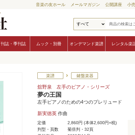
音楽の友ホール
メールマガジン
公開講座
小
月刊誌・季刊誌
ムック・別冊
オンデマンド楽譜
レンタル楽
楽譜
鍵盤楽器
舘野泉 左手のピアノ・シリーズ
夢の王国
左手ピアノのための4つのプレリュード
新実徳英
作曲
定価
2,860円
(本体2,600円+税)
判型・頁数
菊倍判・32頁