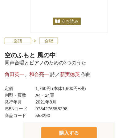
立ち読み
楽譜
合唱
空のふもと 風の中
同声合唱とピアノのための3つのうた
角田英一
、
和合亮一
詩／
新実徳英
作曲
定価
1,760円
(本体1,600円+税)
判型・頁数
A4・24頁
発行年月
2021年8月
ISBNコード
9784276558298
商品コード
558290
購入する