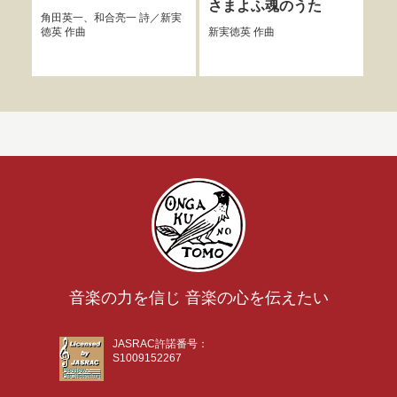
さまよふ魂のうた
あ
角田英一
、
和合亮一
詩／
新実
た
徳英
作曲
新実徳英
作曲
工藤
音楽の力を信じ 音楽の心を伝えたい
JASRAC許諾番号：
S1009152267