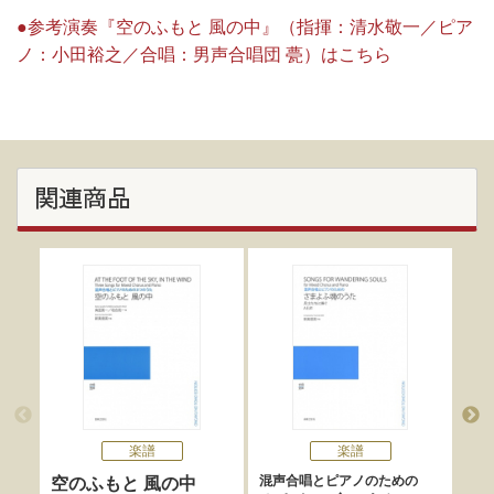
●参考演奏『空のふもと 風の中』（指揮：清水敬一／ピア
ノ：小田裕之／合唱：男声合唱団 甍）はこちら
関連商品
楽譜
楽譜
混声合唱とピアノのための
同声
空のふもと 風の中