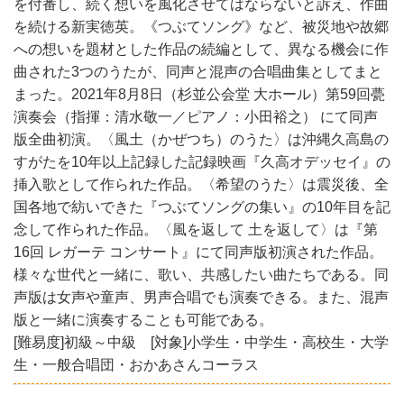
を付番し、続く想いを風化させてはならないと訴え、作曲
を続ける新実徳英。《つぶてソング》など、被災地や故郷
への想いを題材とした作品の続編として、異なる機会に作
曲された3つのうたが、同声と混声の合唱曲集としてまと
まった。2021年8月8日（杉並公会堂 大ホール）第59回甍
演奏会（指揮：清水敬一／ピアノ：小田裕之） にて同声
版全曲初演。〈風土（かぜつち）のうた〉は沖縄久高島の
すがたを10年以上記録した記録映画『久高オデッセイ』の
挿入歌として作られた作品。〈希望のうた〉は震災後、全
国各地で紡いできた『つぶてソングの集い』の10年目を記
念して作られた作品。〈風を返して 土を返して〉は『第
16回 レガーテ コンサート』にて同声版初演された作品。
様々な世代と一緒に、歌い、共感したい曲たちである。同
声版は女声や童声、男声合唱でも演奏できる。また、混声
版と一緒に演奏することも可能である。
[難易度]初級～中級 [対象]小学生・中学生・高校生・大学
生・一般合唱団・おかあさんコーラス