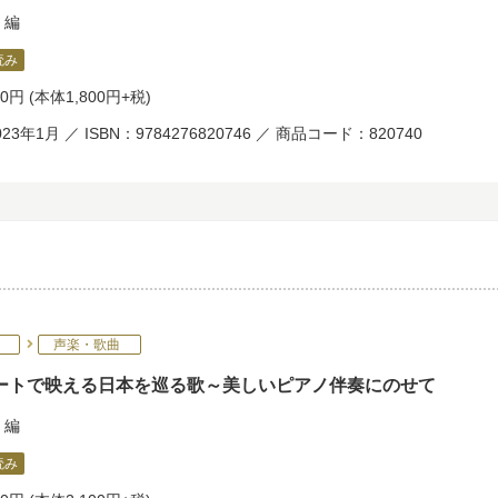
編
読み
80円
(本体1,800円+税)
23年1月 ／ ISBN：9784276820746 ／ 商品コード：820740
声楽・歌曲
ートで映える日本を巡る歌～美しいピアノ伴奏にのせて
編
読み