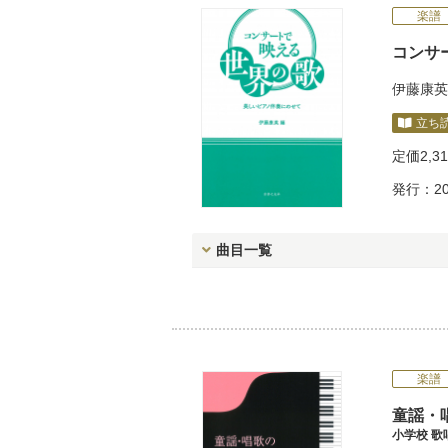
楽譜
コンサ
伊藤康英
立ち
定価
2,3
発行：20
曲目一覧
楽譜
童謡・
小学校 