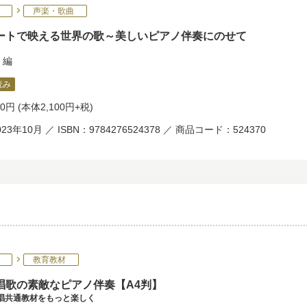
声楽・歌曲
ートで映える世界の歌～美しいピアノ伴奏にのせて
編
読み
10円
(本体2,100円+税)
23年10月 ／ ISBN：9784276524378 ／ 商品コード：524370
教育教材
唱歌の素敵なピアノ伴奏【A4判】
歌唱共通教材をもっと楽しく