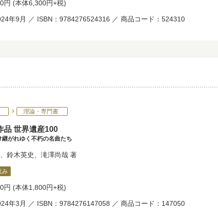
30円
(本体6,300円+税)
24年9月 ／ ISBN：9784276524316 ／ 商品コード：524310
理論・専門書
品 世界遺産100
け継がれゆく不朽の名曲たち
、
鈴木英史
、
滝澤尚哉
著
読み
80円
(本体1,800円+税)
24年3月 ／ ISBN：9784276147058 ／ 商品コード：147050