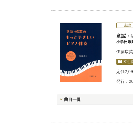
楽譜
童謡・
小学校 
伊藤康英
立ち
定価
2,0
発行：20
曲目一覧