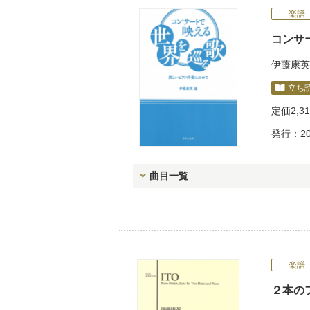
楽譜
コンサ
伊藤康英
立ち
定価
2,3
発行：20
曲目一覧
楽譜
２本の