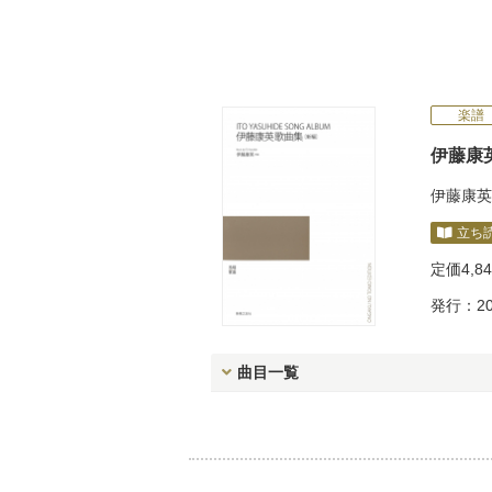
楽譜
伊藤康
伊藤康英
立ち
定価
4,8
発行：20
曲目一覧