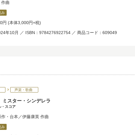
作曲
読み
00円
(本体3,000円+税)
24年10月 ／ ISBN：9784276922754 ／ 商品コード：609049
声楽・歌曲
 ミスター・シンデレラ
ル・スコア
原作・台本／
伊藤康英
作曲
読み