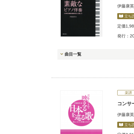
伊藤康英
立ち
定価
1,9
発行：20
曲目一覧
楽譜
コンサ
伊藤康英
立ち