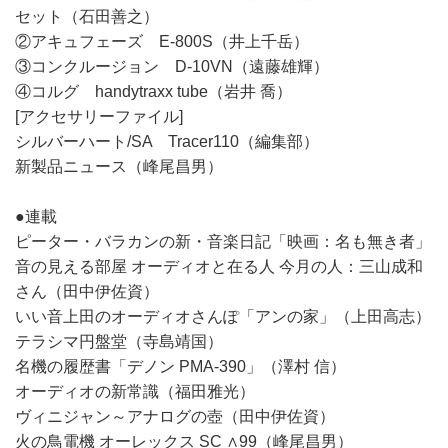
セット（石田善之）
②アキュフェーズ E-800S（井上千岳）
③コンクルージョン D-10VN（遠藤雄輝）
④コルグ handytraxx tube（岩井 喬）
[アクセサリーファイル]
シルバーハート/SA Tracer110（編集部）
新製品ニュース（峰尾昌男）
●連載
ピーター・バラカンの新・音楽日記「映画：名も無き者」
音の見える部屋 オーディオと在る人 今月の人：三山成和
さん（田中伊佐資）
いい音上田のオーディオさんぽ「アンの家」（上田高志）
テラシマ円盤堂（寺島靖国）
名機の履歴書「デノン PMA-390」（澤村 信）
オーディオの新常識（福田雅光）
ヴィニジャン～アナログの壺（田中伊佐資）
火の鳥電機 オーレックス SC ∧99（峰尾昌男）