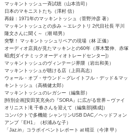
マッキントッシュ一斉試聴（山本浩司）
日本のマキニストたち（澤村 信）
再録：1971年のマッキントッシュ（菅野沖彦 著）
マッキントッシュとの歩み ～エレクトリ 2代目社長 平川
隆文さんに聞く～（潮 晴男）
突撃！ マッキントッシュリペアの現場（林 正儀）
オーディオ店員が見たマッキンとの60年（厚木繁伸、赤塚
昭虎[ダイナミックオーディオトレードセンター]）
マッキントッシュのヴィンテージ界隈（岩出和美）
マッキントッシュが聴ける店（上田高志）
ウォール・オブ・サウンド～グレイトフル・デッド＆マッ
キントッシュ（高橋健太郎）
マッキントッシュのレガシー（編集部）
[特別企画]安田芙充央の『SORA』に広がる世界～ヴァイ
オリニスト滝 千春さんを迎えて（編集部[構成]）
コンパクトで多機能 シャンリンUSB DAC／ヘッドフォン
アンプ「EH1」（杉浦みな子）
「Jaz.in」コラボイベントレポート at 晴豆（今津 甲）