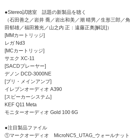
●Stereo試聴室 話題の新製品を聴く
（石田善之／岩井 喬／岩出和美／潮 晴男／生形三郎／角
田郁雄／福田雅光／山之内 正：遠藤正奥[解説]）
[MMカートリッジ]
レガ Nd3
[MCカートリッジ]
サエク XC-11
[SACDプレーヤー]
デノン DCD-3000NE
[プリ・メインアンプ]
イレブンオーディオ A390
[スピーカーシステム]
KEF Q11 Meta
モニターオーディオ Gold 100 6G
●注目製品ファイル
①マークオーディオ MicroNC5_UTAG_ウォールナット