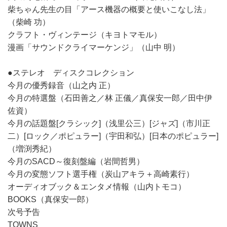
柴ちゃん先生の目「アース機器の概要と使いこなし法」
（柴崎 功）
クラフト・ヴィンテージ（キヨトマモル）
漫画「サウンドクライマーケンジ」（山中 明）
●ステレオ ディスクコレクション
今月の優秀録音（山之内 正）
今月の特選盤（石田善之／林 正儀／真保安一郎／田中伊
佐資）
今月の話題盤[クラシック]（浅里公三）[ジャズ]（市川正
二）[ロック／ポピュラー]（宇田和弘）[日本のポピュラー]
（増渕秀紀）
今月のSACD～復刻盤編（岩間哲男）
今月の変態ソフト選手権（炭山アキラ＋高崎素行）
オーディオブック＆エンタメ情報（山内トモコ）
BOOKS（真保安一郎）
次号予告
TOWNS