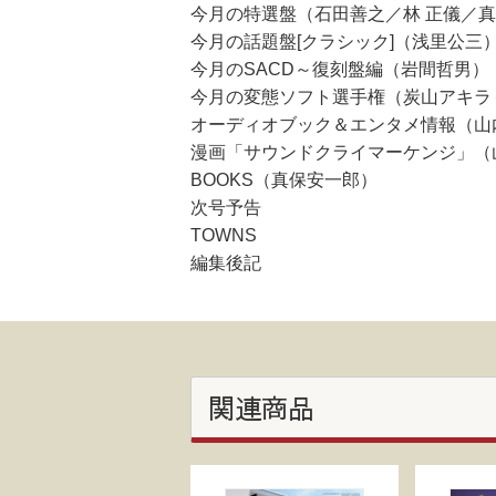
今月の特選盤（石田善之／林 正儀／
今月の話題盤[クラシック]（浅里公三）
今月のSACD～復刻盤編（岩間哲男）
今月の変態ソフト選手権（炭山アキラ
オーディオブック＆エンタメ情報（山
漫画「サウンドクライマーケンジ」（
BOOKS（真保安一郎）
次号予告
TOWNS
編集後記
関連商品