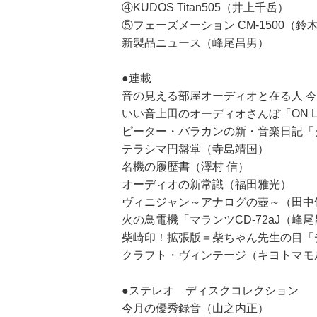
④KUDOS Titan505（井上千岳）
⑤フェーズメーション CM-1500（鈴木
新製品ニュース（峰尾昌男）
●連載
音の見える部屋オーディオと在る人 
いい音上田のオーディオさんぼ「ON L
ピーター・バラカンの新・音楽日記「
テラシマ円盤堂（寺島靖国）
名機の履歴書（澤村 信）
オーディオの新常識（福田雅光）
ヴィニジャン～アナログの壺～（田中
火の鳥電機「マランツCD-72aJ（峰
柴崎印！拡張版＝柴ちゃん先生の目「
クラフト・ヴィンテージ（キヨトマモ
●ステレオ ディスクコレクション
今月の優秀録音（山之内正）