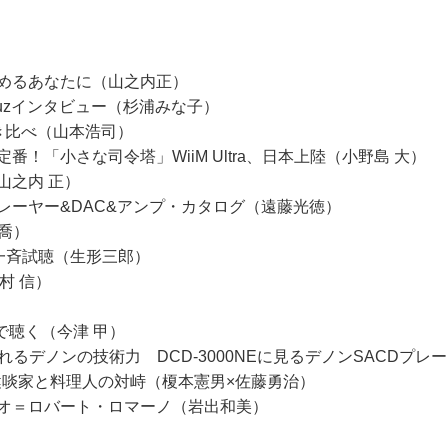
めるあなたに（山之内正）
uzインタビュー（杉浦みな子）
き比べ（山本浩司）
！「小さな司令塔」WiiM Ultra、日本上陸（小野島 大）
山之内 正）
レーヤー&DAC&アンプ・カタログ（遠藤光徳）
 喬）
C一斉試聴（生形三郎）
村 信）
スで聴く（今津 甲）
れるデノンの技術力 DCD-3000NEに見るデノンSACDプ
 健啖家と料理人の対峙（榎本憲男×佐藤勇治）
オ＝ロバート・ロマーノ（岩出和美）