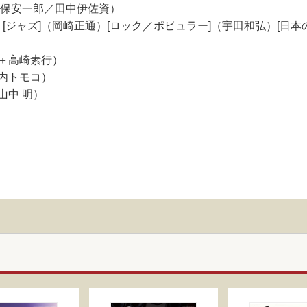
真保安一郎／田中伊佐資）
[ジャズ]（岡崎正通）[ロック／ポピュラー]（宇田和弘）[日本
＋高崎素行）
内トモコ）
山中 明）