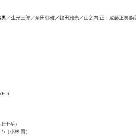
晴男／生形三郎／角田郁雄／福田雅光／山之内 正：遠藤正奥[解
RE 6
（井上千岳）
 5（小林 貢）