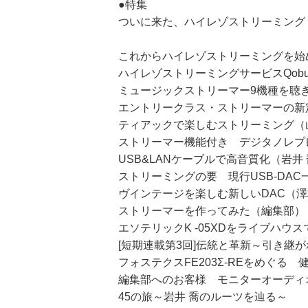
●特集
ついに来た、ハイレゾストリーミング
これからハイレゾストリーミングを始
ハイレゾストリーミングサービスQob
ミュージックストリーマー9機種を聴
エントリークラス・ストリーマーの新定番
ティアックで楽しむストリーミング（
ストリーマー機能付き デジタノレプ
USB&LANケーブルで高音質化（岩井
ストリーミングの要 現行USB-DA
ヴインテージを楽しむ新しいDAC（澤
ストリーマーを作ってみた（編集部）
エソテリックK -05XDをライブハウ
[短期連載第3回]伝統と革新～引き継が
フォステクスFE203Σ-REをめぐる
編集部へのお客様 モニターオーディ
45の旅～岩井 喬のルーツを辿る～