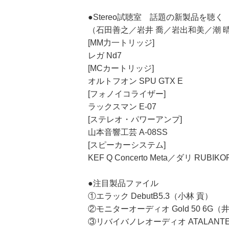
●Stereo試聴室 話題の新製品を聴く
（石田善之／岩井 喬／岩出和美／潮 
[MM力一トリッジ]
レガ Nd7
[MCカートリッジ]
オルトフオン SPU GTX E
[フォノイコライザー]
ラックスマン E-07
[ステレオ・パワーアンプ]
山本音響工芸 A-08SS
[スピーカーシステム]
KEF Q Concerto Meta／ダリ RUBIKO
●注目製品ファイル
①エラック DebutB5.3（小林 貢）
②モニターオーディオ Gold 50 6G
③リバイバノレオーディオ ATALANTE