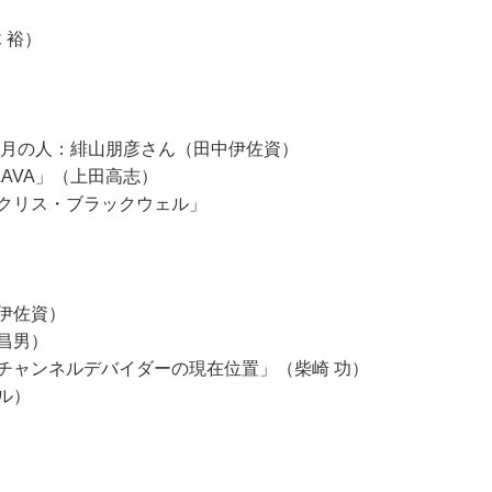
 裕）
今月の人：緋山朋彦さん（田中伊佐資）
AVA」（上田高志）
クリス・ブラックウェル」
伊佐資）
尾昌男）
チャンネルデバイダーの現在位置」（柴崎 功）
ル）