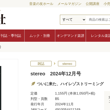
音楽の友ホール
メールマガジン
公開講座
小
月刊誌・季刊誌
ムック・別冊
オンデマンド楽譜
レンタル楽
号
雑誌
stereo
stereo 2024年12月号
ついに来た、ハイレゾストリーミング
定価
1,155円
(本体1,050円+税)
判型・頁数
B5
発行年月
2024年11月
JANコード
4910054411249