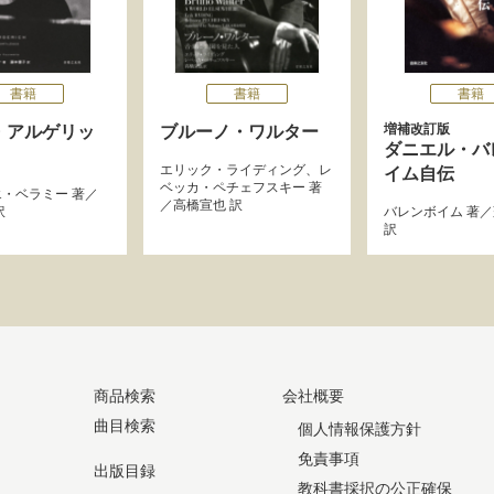
書籍
書籍
書籍
増補改訂版
・アルゲリッ
ブルーノ・ワルター
ダニエル・バ
エリック・ライディング
、
レ
イム自伝
ベッカ・ペチェフスキー
著
エ・ベラミー
著／
／
高橋宣也
訳
訳
バレンボイム
著／
訳
商品検索
会社概要
曲目検索
個人情報保護方針
免責事項
出版目録
教科書採択の公正確保