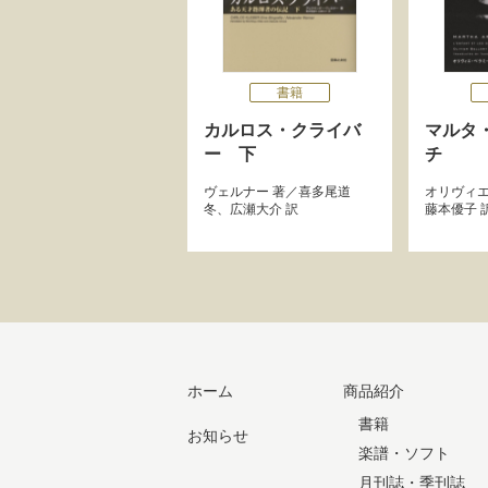
書籍
カルロス・クライバ
マルタ
ー 下
チ
ヴェルナー
著／
喜多尾道
オリヴィ
冬
、
広瀬大介
訳
藤本優子
ホーム
商品紹介
書籍
お知らせ
楽譜・ソフト
月刊誌・季刊誌