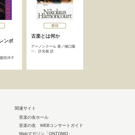
書籍
古楽とは何か
レンボ
アーノンクール
著／
樋口隆
一
、
許光俊
訳
蓑田洋子
関連サイト
音楽の友ホール
音楽の友 WEBコンサートガイド
Webマガジン「ONTOMO」