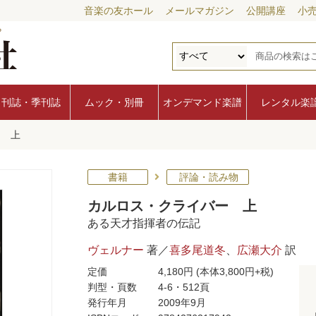
音楽の友ホール
メールマガジン
公開講座
小
月刊誌・季刊誌
ムック・別冊
オンデマンド楽譜
レンタル楽
ー 上
書籍
評論・読み物
カルロス・クライバー 上
ある天才指揮者の伝記
ヴェルナー
著／
喜多尾道冬
、
広瀬大介
訳
定価
4,180円
(本体3,800円+税)
判型・頁数
4-6・512頁
発行年月
2009年9月