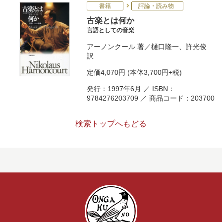
書籍
評論・読み物
古楽とは何か
言語としての音楽
アーノンクール
著／
樋口隆一
、
許光俊
訳
定価
4,070円
(本体3,700円+税)
発行：1997年6月 ／ ISBN：
9784276203709 ／ 商品コード：203700
検索トップへもどる