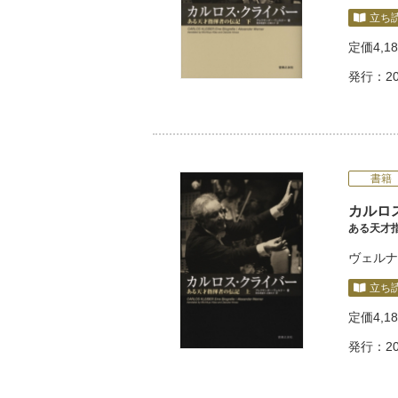
立ち
定価
4,1
発行：20
書籍
カルロ
ある天才
ヴェルナ
立ち
定価
4,1
発行：20