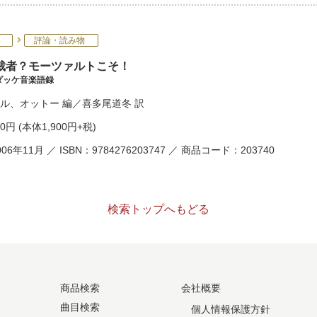
評論・読み物
裁者？モーツァルトこそ！
ダッケ音楽語録
ル
、
オットー
編／
喜多尾道冬
訳
90円
(本体1,900円+税)
06年11月 ／ ISBN：9784276203747 ／ 商品コード：203740
検索トップへもどる
商品検索
会社概要
曲目検索
個人情報保護方針