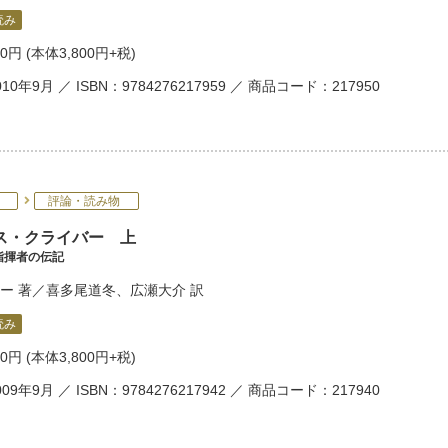
読み
80円
(本体3,800円+税)
10年9月 ／ ISBN：9784276217959 ／ 商品コード：217950
評論・読み物
ス・クライバー 上
指揮者の伝記
ー
著／
喜多尾道冬
、
広瀬大介
訳
読み
80円
(本体3,800円+税)
09年9月 ／ ISBN：9784276217942 ／ 商品コード：217940