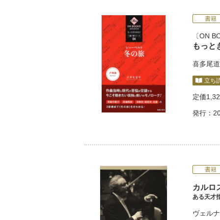
書籍
ON BO
もっと
喜多尾道
立ち
定価
1,3
発行：20
書籍
カルロ
ある天才
ヴェルナ