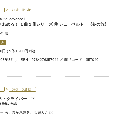
評論・読み物
OKS advance
きわめる！ １曲１冊シリーズ ④ シューベルト：《冬の旅》
冬
著
読み
20円
(本体1,200円+税)
23年3月 ／ ISBN：9784276357044 ／ 商品コード：357040
評論・読み物
ス・クライバー 下
指揮者の伝記
ー
著／
喜多尾道冬
、
広瀬大介
訳