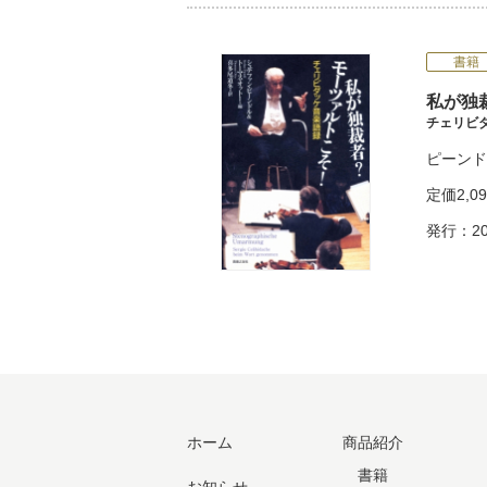
書籍
私が独
チェリビ
ピーンド
定価
2,0
発行：20
ホーム
商品紹介
書籍