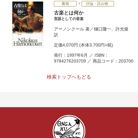
書籍
評論・読み物
古楽とは何か
言語としての音楽
アーノンクール
著／
樋口隆一
、
許光俊
訳
定価
4,070円
(本体3,700円+税)
発行：1997年6月 ／ ISBN：
9784276203709 ／ 商品コード：203700
検索トップへもどる