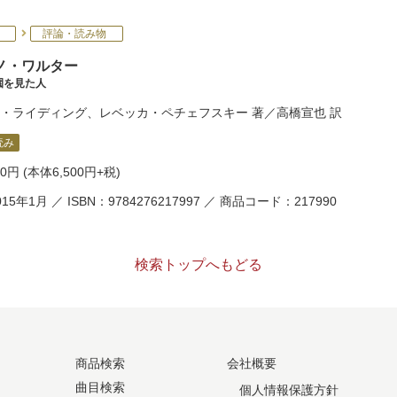
評論・読み物
ノ・ワルター
園を見た人
・ライディング
、
レベッカ・ペチェフスキー
著／
高橋宣也
訳
読み
50円
(本体6,500円+税)
15年1月 ／ ISBN：9784276217997 ／ 商品コード：217990
検索トップへもどる
商品検索
会社概要
曲目検索
個人情報保護方針