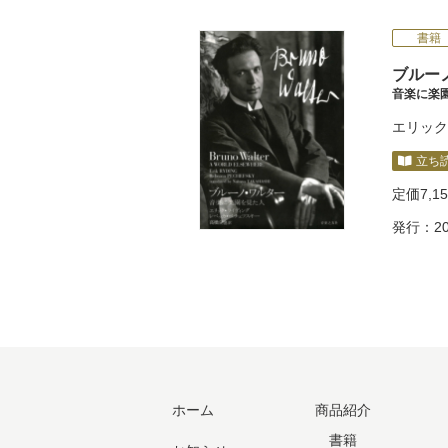
書籍
ブルー
音楽に楽
エリック
立ち
定価
7,1
発行：20
ホーム
商品紹介
書籍