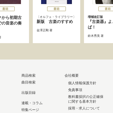
書籍
書籍
書籍
オルフェ・ライブラリー
増補改訂版
クから初期古
新版 古楽のすすめ
『古楽器』よ
での音楽の奏
ば！
金澤正剛
著
鈴木秀美
著
著
商品検索
会社概要
曲目検索
個人情報保護方針
免責事項
出版目録
教科書採択の公正確保
に関する基本方針
連載・コラム
採用・求人について
特集ページ