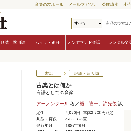
音楽の友ホール
メールマガジン
公開講座
小
月刊誌・季刊誌
ムック・別冊
オンデマンド楽譜
レンタル楽
書籍
評論・読み物
古楽とは何か
言語としての音楽
アーノンクール
著／
樋口隆一
、
許光俊
訳
定価
4,070円
(本体3,700円+税)
判型・頁数
4-6・328頁
発行年月
1997年6月