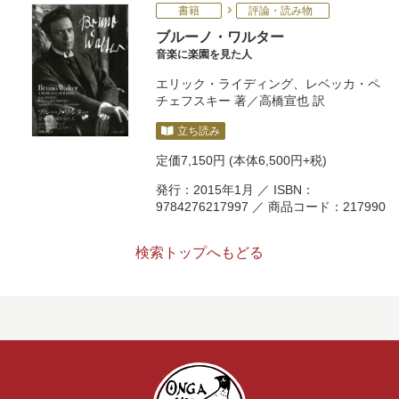
書籍
評論・読み物
ブルーノ・ワルター
音楽に楽園を見た人
エリック・ライディング
、
レベッカ・ペ
チェフスキー
著／
高橋宣也
訳
立ち読み
定価
7,150円
(本体6,500円+税)
発行：2015年1月 ／ ISBN：
9784276217997 ／ 商品コード：217990
検索トップへもどる