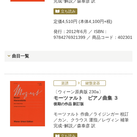
完成･解説／
森泰彦
訳
立ち読み
定価
4,510円
(本体4,100円+税)
発行：2012年6月 ／ ISBN：
9784276921399 ／ 商品コード：402301
曲目一覧
楽譜
鍵盤楽器
ウィーン原典版 230a
モーツァルト ピアノ曲集 ３
後期の作品 新訂版
モーツァルト
作曲／
ライジンガー
校訂
／
カン
、
クラウス
運指／
レヴィン
補筆
完成･解説／
森泰彦
訳
立ち読み