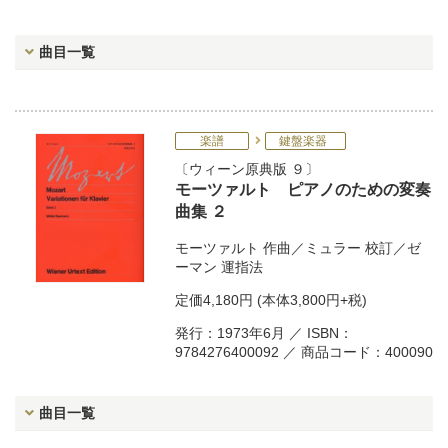
曲目一覧
楽譜
鍵盤楽器
ウィーン原典版 ９
モーツァルト ピアノのための変奏
曲集 ２
モーツァルト
作曲／
ミュラー
校訂／
ゼ
ーマン
運指法
定価
4,180円
(本体3,800円+税)
発行：1973年6月 ／ ISBN：
9784276400092 ／ 商品コード：400090
曲目一覧