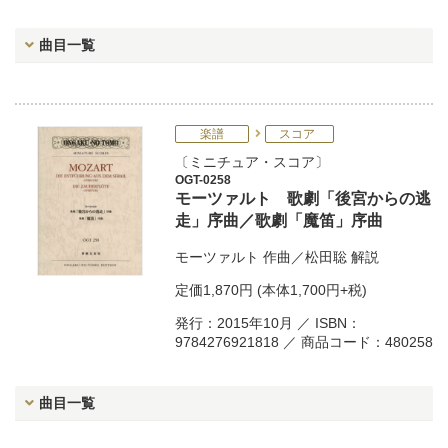
曲目一覧
楽譜
スコア
ミニチュア・スコア
OGT-0258
モーツァルト 歌劇「後宮からの逃
走」序曲／歌劇「魔笛」序曲
モーツァルト
作曲／
松田聡
解説
定価
1,870円
(本体1,700円+税)
発行：2015年10月 ／ ISBN：
9784276921818 ／ 商品コード：480258
曲目一覧