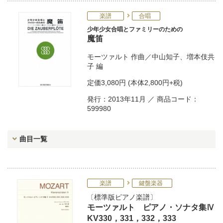
楽譜
合唱
少年少女合唱とファミリーのための
魔笛
モーツァルト
作曲／
中山知子
、
増本伎共
子
編
定価
3,080円
(本体2,800円+税)
発行：2013年11月 ／ 商品コード：
599980
曲目一覧
楽譜
鍵盤楽器
標準版ピアノ楽譜
モーツァルト ピアノ・ソナタ集Ⅳ
KV330，331，332，333