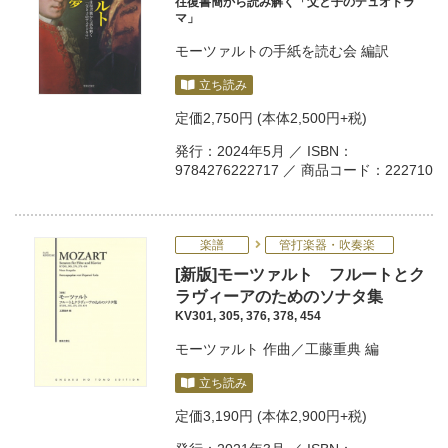
往復書簡から読み解く「父と子のデュオドラ
マ」
モーツァルトの手紙を読む会
編訳
立ち読み
定価
2,750円
(本体2,500円+税)
発行：2024年5月 ／ ISBN：
9784276222717 ／ 商品コード：222710
楽譜
管打楽器・吹奏楽
[新版]モーツァルト フルートとク
ラヴィーアのためのソナタ集
KV301, 305, 376, 378, 454
モーツァルト
作曲／
工藤重典
編
立ち読み
定価
3,190円
(本体2,900円+税)