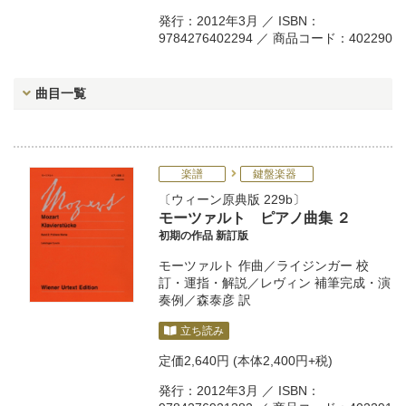
発行：2012年3月 ／ ISBN：
9784276402294 ／ 商品コード：402290
曲目一覧
楽譜
鍵盤楽器
ウィーン原典版 229b
モーツァルト ピアノ曲集 ２
初期の作品 新訂版
モーツァルト
作曲／
ライジンガー
校
訂・運指・解説／
レヴィン
補筆完成・演
奏例／
森泰彦
訳
立ち読み
定価
2,640円
(本体2,400円+税)
発行：2012年3月 ／ ISBN：