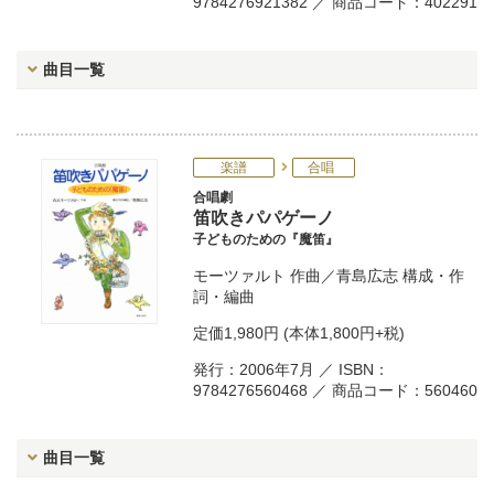
9784276921382 ／ 商品コード：402291
曲目一覧
楽譜
合唱
合唱劇
笛吹きパパゲーノ
子どものための『魔笛』
モーツァルト
作曲／
青島広志
構成・作
詞・編曲
定価
1,980円
(本体1,800円+税)
発行：2006年7月 ／ ISBN：
9784276560468 ／ 商品コード：560460
曲目一覧