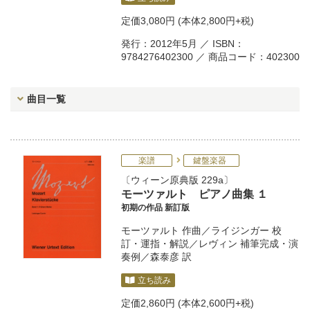
定価
3,080円
(本体2,800円+税)
発行：2012年5月 ／ ISBN：
9784276402300 ／ 商品コード：402300
曲目一覧
楽譜
鍵盤楽器
ウィーン原典版 229a
モーツァルト ピアノ曲集 １
初期の作品 新訂版
モーツァルト
作曲／
ライジンガー
校
訂・運指・解説／
レヴィン
補筆完成・演
奏例／
森泰彦
訳
立ち読み
定価
2,860円
(本体2,600円+税)