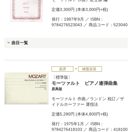
定価
3,300円
(本体3,000円+税)
発行：1987年9月 ／ ISBN：
9784276523043 ／ 商品コード：523040
曲目一覧
楽譜
鍵盤楽器
標準版
モーツァルト ピアノ連弾曲集
原典版
モーツァルト
作曲／
ランドン
校訂／
ザ
イドルホーファー
運指法
定価
5,280円
(本体4,800円+税)
発行：1975年1月 ／ ISBN：
9784276418103 ／ 商品コード：418100