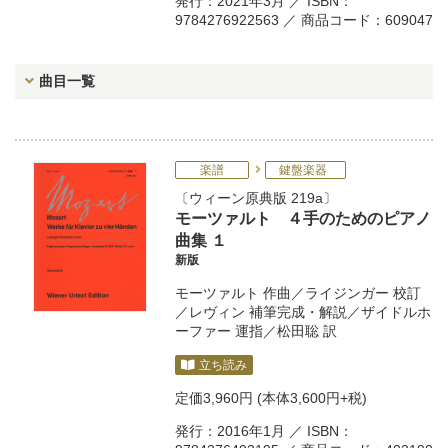
発行：2021年3月 ／ ISBN：
9784276922563 ／ 商品コード：609047
曲目一覧
楽譜
鍵盤楽器
ウィーン原典版 219a
モーツァルト ４手のためのピアノ
曲集 １
新版
モーツァルト
作曲／
ライジンガー
校訂
／
レヴィン
補筆完成・解説／
ザイドルホ
ーファー
運指／
松田聡
訳
立ち読み
定価
3,960円
(本体3,600円+税)
発行：2016年1月 ／ ISBN：