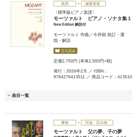
楽譜
鍵盤楽器
標準版ピアノ楽譜
モーツァルト ピアノ・ソナタ集１
New Edition 解説付
モーツァルト
作曲／
今井顕
校訂・運
指・解説
立ち読み
定価
2,750円
(本体2,500円+税)
発行：2026年2月 ／ ISBN：
9784276413511 ／ 商品コード：413510
曲目一覧
書籍
評論・読み物
モーツァルト 父の夢、子の夢