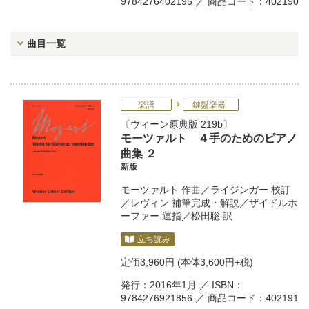
9784276402195 ／ 商品コード：402190
曲目一覧
楽譜
鍵盤楽器
ウィーン原典版 219b
モーツァルト ４手のためのピアノ
曲集 ２
新版
モーツァルト
作曲／
ライジンガー
校訂
／
レヴィン
補筆完成・解説／
ザイドルホ
ーファー
運指／
松田聡
訳
立ち読み
定価
3,960円
(本体3,600円+税)
発行：2016年1月 ／ ISBN：
9784276921856 ／ 商品コード：402191