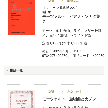
楽譜
鍵盤楽器
ウィーン原典版 227
新訂版
モーツァルト ピアノ・ソナタ集
２
モーツァルト
作曲／
ライジンガー
校訂
／
ショルツ
運指／
レヴィン
解説
定価
3,850円
(本体3,500円+税)
発行：2005年9月 ／ ISBN：
9784276402270 ／ 商品コード：402270
曲目一覧
楽譜
声楽・歌曲
モーツァルト 重唱曲とカノン
モーツァルト
作曲／
足立勝
編