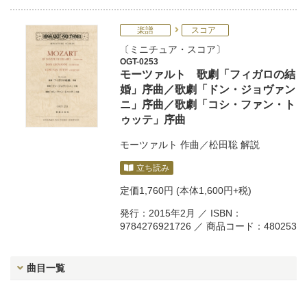
楽譜
スコア
ミニチュア・スコア
OGT-0253
モーツァルト 歌劇「フィガロの結
婚」序曲／歌劇「ドン・ジョヴァン
ニ」序曲／歌劇「コシ・ファン・ト
ゥッテ」序曲
モーツァルト
作曲／
松田聡
解説
立ち読み
定価
1,760円
(本体1,600円+税)
発行：2015年2月 ／ ISBN：
9784276921726 ／ 商品コード：480253
曲目一覧