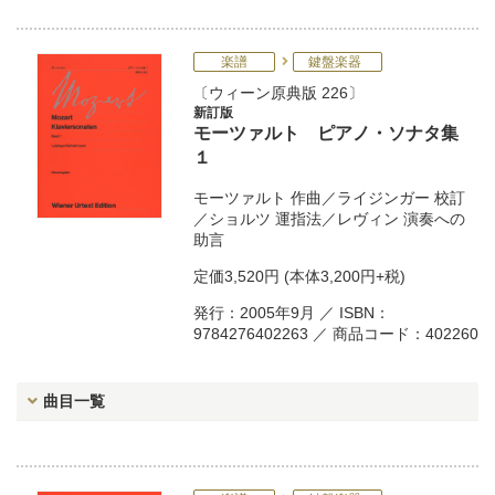
楽譜
鍵盤楽器
ウィーン原典版 226
新訂版
モーツァルト ピアノ・ソナタ集
１
モーツァルト
作曲／
ライジンガー
校訂
／
ショルツ
運指法／
レヴィン
演奏への
助言
定価
3,520円
(本体3,200円+税)
発行：2005年9月 ／ ISBN：
9784276402263 ／ 商品コード：402260
曲目一覧