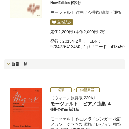
New Edition 解説付
モーツァルト
作曲／
今井顕
編集・運指
立ち読み
定価
2,200円
(本体2,000円+税)
発行：2013年2月 ／ ISBN：
9784276413450 ／ 商品コード：413450
曲目一覧
楽譜
鍵盤楽器
ウィーン原典版 230b
モーツァルト ピアノ曲集 ４
後期の作品 新訂版
モーツァルト
作曲／
ライジンガー
校訂
／
カン
、
クラウス
運指／
レヴィン
補筆