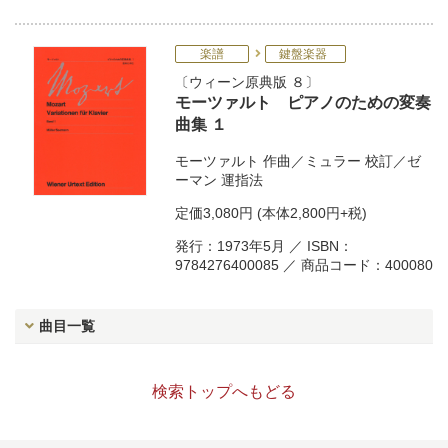
楽譜
鍵盤楽器
ウィーン原典版 ８
モーツァルト ピアノのための変奏
曲集 １
モーツァルト
作曲／
ミュラー
校訂／
ゼ
ーマン
運指法
定価
3,080円
(本体2,800円+税)
発行：1973年5月 ／ ISBN：
9784276400085 ／ 商品コード：400080
曲目一覧
検索トップへもどる