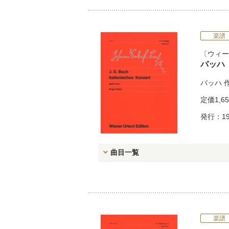
楽譜
ウィー
バッハ
バッハ
定価
1,6
発行：19
曲目一覧
楽譜