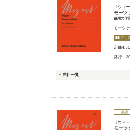
ウィー
モーツ
後期の作品
モーツァ
立ち
定価
4,5
発行：20
曲目一覧
楽譜
ウィー
モーツ