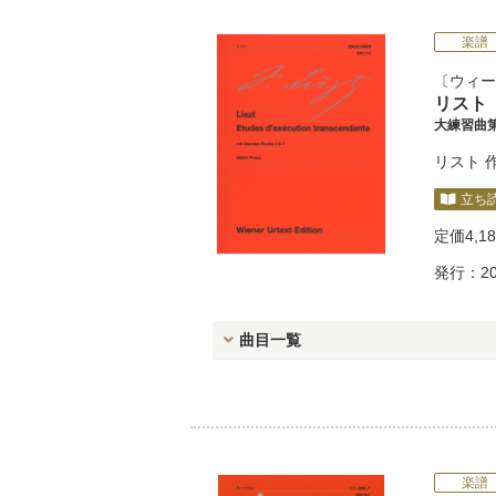
楽譜
ウィー
リスト
大練習曲
リスト
立ち
定価
4,1
発行：20
曲目一覧
楽譜