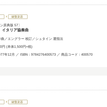
鍵盤楽器
ン原典版 57
 イタリア協奏曲
作曲／
エングラー
校訂／
シュタイン
運指法
50円
(本体1,500円+税)
77年12月 ／ ISBN：9784276400573 ／ 商品コード：400570
鍵盤楽器