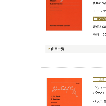
後期の作品
モーツァ
立ち
定価
3,0
発行：20
曲目一覧
楽譜
ウィー
バッハ
バッハ