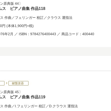
ン原典版 44
ムス ピアノ曲集 作品118
ス
作曲／
フェリンガー
校訂／
クラウス
運指法
90円
(本体1,900円+税)
76年2月 ／ ISBN：9784276400443 ／ 商品コード：400440
鍵盤楽器
ン原典版 45
ムス ピアノ曲集 作品119
ス
作曲／
I.フェリンガー
校訂／
D.クラウス
運指法