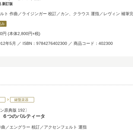
 新訂版
ルト
作曲／
ライジンガー
校訂／
カン
、
クラウス
運指／
レヴィン
補筆完
読み
80円
(本体2,800円+税)
12年5月 ／ ISBN：9784276402300 ／ 商品コード：402300
鍵盤楽器
ン原典版 192
 ６つのパルティータ
作曲／
エングラー
校訂／
アクセンフェルト
運指