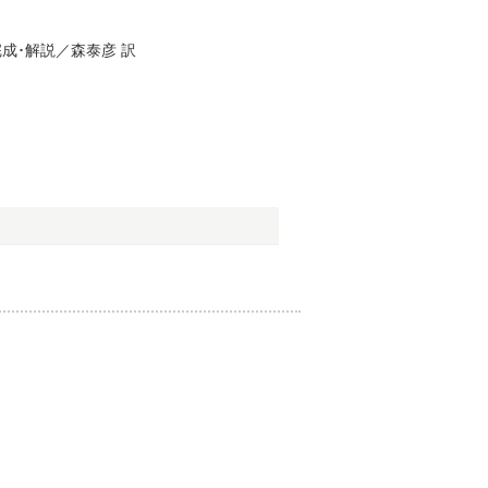
成･解説／
森泰彦
訳