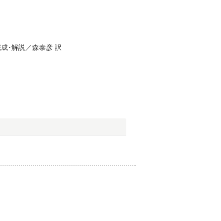
成･解説／
森泰彦
訳