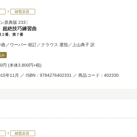
鍵盤楽器
ン原典版 233
 超絶技巧練習曲
第２番、第７番
作曲／
ウーバー
校訂／
クラウス
運指／
上山典子
訳
読み
80円
(本体3,800円+税)
15年11月 ／ ISBN：9784276402331 ／ 商品コード：402330
鍵盤楽器