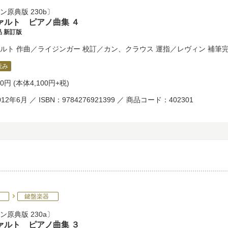
ン原典版 230b
ァルト ピアノ曲集 ４
 新訂版
ルト
作曲／
ライジンガー
校訂／
カン
、
クラウス
運指／
レヴィン
補筆完
読み
10円
(本体4,100円+税)
12年6月 ／ ISBN：9784276921399 ／ 商品コード：402301
鍵盤楽器
ン原典版 230a
ァルト ピアノ曲集 ３