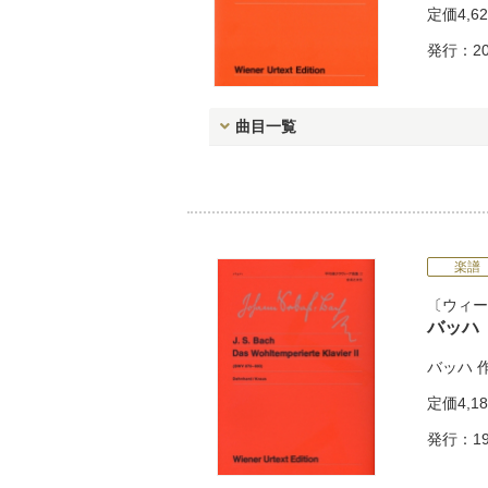
定価
4,6
発行：20
曲目一覧
楽譜
ウィー
バッハ
バッハ
定価
4,1
発行：19