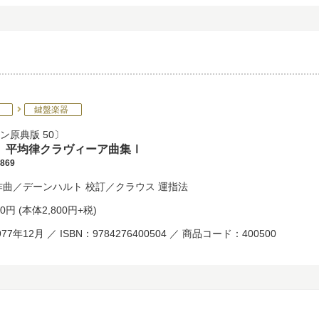
鍵盤楽器
ン原典版 50
 平均律クラヴィーア曲集Ⅰ
869
作曲／
デーンハルト
校訂／
クラウス
運指法
80円
(本体2,800円+税)
77年12月 ／ ISBN：9784276400504 ／ 商品コード：400500