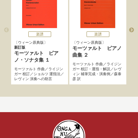
楽譜
楽譜
ウィーン原典版
ウィーン原典版
ウ
新訂版
モーツァルト ピアノ
モ
モーツァルト ピア
曲集 ２
曲
ノ・ソナタ集 １
モーツァルト
作曲／
ライジン
モー
モーツァルト
作曲／
ライジン
ガー
校訂・運指・解説／
レヴ
ガー
ガー
校訂／
ショルツ
運指法／
ィン
補筆完成・演奏例／
森泰
ィン
レヴィン
演奏への助言
彦
訳
彦