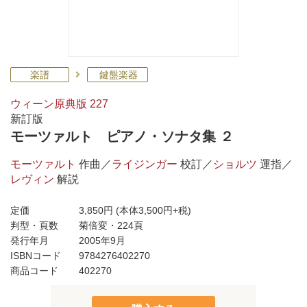
楽譜
鍵盤楽器
ウィーン原典版 227
新訂版
モーツァルト ピアノ・ソナタ集 ２
モーツァルト
作曲／
ライジンガー
校訂／
ショルツ
運指／
レヴィン
解説
定価
3,850円
(本体3,500円+税)
判型・頁数
菊倍変・224頁
発行年月
2005年9月
ISBNコード
9784276402270
商品コード
402270