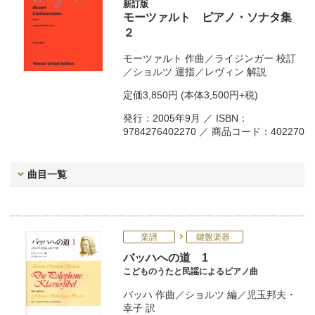
新訂版
モーツァルト ピアノ・ソナタ集
２
モーツァルト
作曲／
ライジンガー
校訂
／
ショルツ
運指／
レヴィン
解説
定価
3,850円
(本体3,500円+税)
発行：2005年9月 ／ ISBN：
9784276402270 ／ 商品コード：402270
曲目一覧
楽譜
鍵盤楽器
バッハへの道 1
こどものうたと民謡によるピアノ曲
バッハ
作曲／
ショルツ
編／
児玉邦夫・
幸子
訳