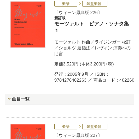
楽譜
鍵盤楽器
ウィーン原典版 226
新訂版
モーツァルト ピアノ・ソナタ集
１
モーツァルト
作曲／
ライジンガー
校訂
／
ショルツ
運指法／
レヴィン
演奏への
助言
定価
3,520円
(本体3,200円+税)
発行：2005年9月 ／ ISBN：
9784276402263 ／ 商品コード：402260
曲目一覧
楽譜
鍵盤楽器
ウィーン原典版 227