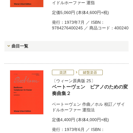
イドルホーファー
運指
定価
5,060円
(本体4,600円+税)
発行：1973年7月 ／ ISBN：
9784276400245 ／ 商品コード：400240
曲目一覧
楽譜
鍵盤楽器
ウィーン原典版 25
ベートーヴェン ピアノのための変
奏曲集２
ベートーヴェン
作曲／
ホル
校訂／
ザイ
ドルホーファー
運指法
定価
4,400円
(本体4,000円+税)
発行：1973年6月 ／ ISBN：