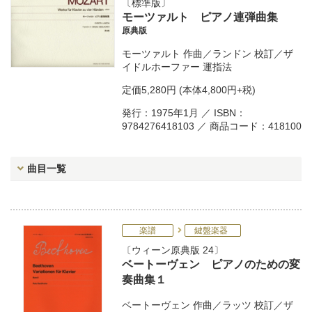
標準版
モーツァルト ピアノ連弾曲集
原典版
モーツァルト
作曲／
ランドン
校訂／
ザ
イドルホーファー
運指法
定価
5,280円
(本体4,800円+税)
発行：1975年1月 ／ ISBN：
9784276418103 ／ 商品コード：418100
曲目一覧
楽譜
鍵盤楽器
ウィーン原典版 24
ベートーヴェン ピアノのための変
奏曲集１
ベートーヴェン
作曲／
ラッツ
校訂／
ザ