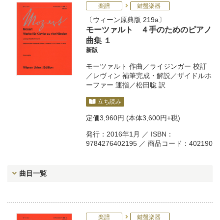
楽譜
鍵盤楽器
ウィーン原典版 219a
モーツァルト ４手のためのピアノ
曲集 １
新版
モーツァルト
作曲／
ライジンガー
校訂
／
レヴィン
補筆完成・解説／
ザイドルホ
ーファー
運指／
松田聡
訳
立ち読み
定価
3,960円
(本体3,600円+税)
発行：2016年1月 ／ ISBN：
9784276402195 ／ 商品コード：402190
曲目一覧
楽譜
鍵盤楽器