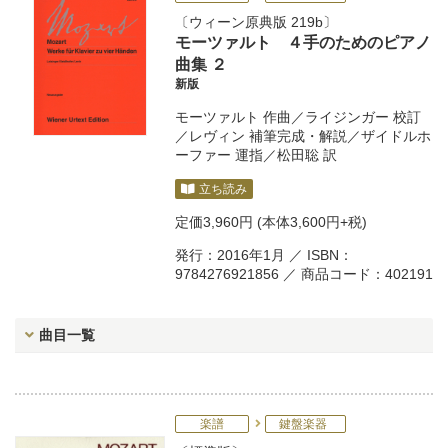
ウィーン原典版 219b
モーツァルト ４手のためのピアノ
曲集 ２
新版
モーツァルト
作曲／
ライジンガー
校訂
／
レヴィン
補筆完成・解説／
ザイドルホ
ーファー
運指／
松田聡
訳
立ち読み
定価
3,960円
(本体3,600円+税)
発行：2016年1月 ／ ISBN：
9784276921856 ／ 商品コード：402191
曲目一覧
楽譜
鍵盤楽器