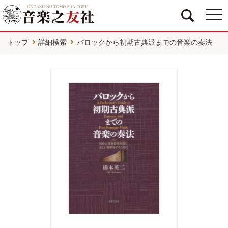
togg
navi
トップ
詳細検索
バロックから初期古典派までの音楽の奏法