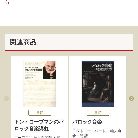
ら
関連商品
書籍
書籍
トン・コープマンのバ
バロック音楽
バ
ロック音楽講義
鍵
アントニー・バートン
編／
角
倉一朗
訳
コープマン
著／
風間芳之
訳
橋本