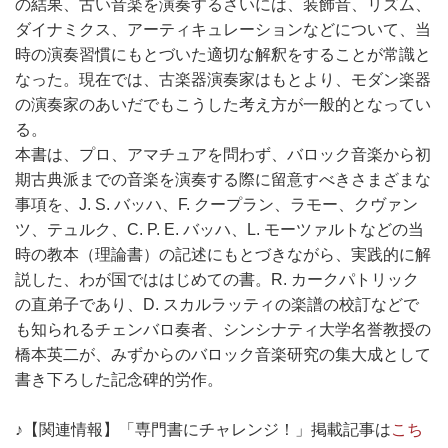
の結果、古い音楽を演奏するさいには、装飾音、リズム、
ダイナミクス、アーティキュレーションなどについて、当
時の演奏習慣にもとづいた適切な解釈をすることが常識と
なった。現在では、古楽器演奏家はもとより、モダン楽器
の演奏家のあいだでもこうした考え方が一般的となってい
る。
本書は、プロ、アマチュアを問わず、バロック音楽から初
期古典派までの音楽を演奏する際に留意すべきさまざまな
事項を、J. S. バッハ、F. クープラン、ラモー、クヴァン
ツ、テュルク、C. P. E. バッハ、L. モーツァルトなどの当
時の教本（理論書）の記述にもとづきながら、実践的に解
説した、わが国でははじめての書。R. カークパトリック
の直弟子であり、D. スカルラッティの楽譜の校訂などで
も知られるチェンバロ奏者、シンシナティ大学名誉教授の
橋本英二が、みずからのバロック音楽研究の集大成として
書き下ろした記念碑的労作。
♪【関連情報】「専門書にチャレンジ！」掲載記事は
こち