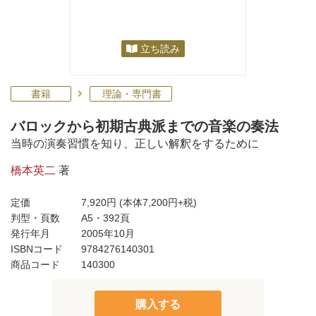
立ち読み
書籍
理論・専門書
バロックから初期古典派までの音楽の奏法
当時の演奏習慣を知り、正しい解釈をするために
橋本英二
著
定価
7,920円
(本体7,200円+税)
判型・頁数
A5・392頁
発行年月
2005年10月
ISBNコード
9784276140301
商品コード
140300
購入する