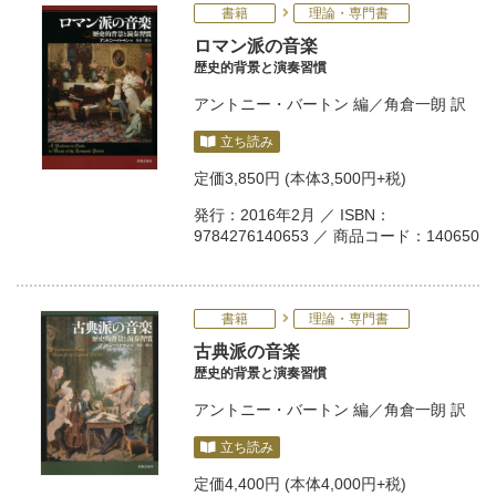
書籍
理論・専門書
ロマン派の音楽
歴史的背景と演奏習慣
アントニー・バートン
編／
角倉一朗
訳
立ち読み
定価
3,850円
(本体3,500円+税)
発行：2016年2月 ／ ISBN：
9784276140653 ／ 商品コード：140650
書籍
理論・専門書
古典派の音楽
歴史的背景と演奏習慣
アントニー・バートン
編／
角倉一朗
訳
立ち読み
定価
4,400円
(本体4,000円+税)