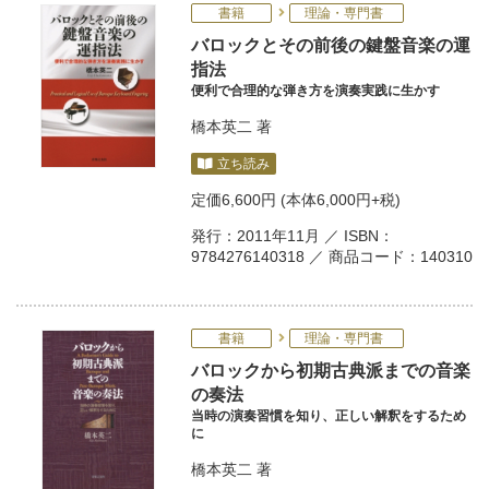
書籍
理論・専門書
バロックとその前後の鍵盤音楽の運
指法
便利で合理的な弾き方を演奏実践に生かす
橋本英二
著
立ち読み
定価
6,600円
(本体6,000円+税)
発行：2011年11月 ／ ISBN：
9784276140318 ／ 商品コード：140310
書籍
理論・専門書
バロックから初期古典派までの音楽
の奏法
当時の演奏習慣を知り、正しい解釈をするため
に
橋本英二
著