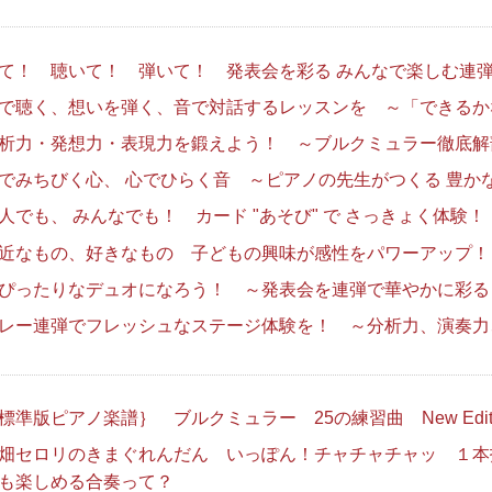
て！ 聴いて！ 弾いて！ 発表会を彩る みんなで楽しむ連
で聴く、想いを弾く、音で対話するレッスンを ～「できるか
析力・発想力・表現力を鍛えよう！ ～ブルクミュラー徹底解
でみちびく心、 心でひらく音 ～ピアノの先生がつくる 豊か
人でも、 みんなでも！ カード "あそび" で さっきょく体験！
近なもの、好きなもの 子どもの興味が感性をパワーアップ！
ぴったりなデュオになろう！ ～発表会を連弾で華やかに彩る
レー連弾でフレッシュなステージ体験を！ ～分析力、演奏力
標準版ピアノ楽譜｝ ブルクミュラー 25の練習曲 New Editi
畑セロリのきまぐれんだん いっぽん！チャチャチャッ １本
も楽しめる合奏って？