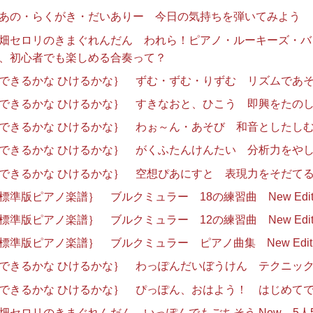
あの・らくがき・だいありー 今日の気持ちを弾いてみよう
畑セロリのきまぐれんだん われら！ピアノ・ルーキーズ・バ
、初心者でも楽しめる合奏って？
できるかな ひけるかな｝ ずむ・ずむ・りずむ リズムであ
できるかな ひけるかな｝ すきなおと、ひこう 即興をたの
できるかな ひけるかな｝ わぉ～ん・あそび 和音としたし
できるかな ひけるかな｝ がくふたんけんたい 分析力をや
できるかな ひけるかな｝ 空想ぴあにすと 表現力をそだて
標準版ピアノ楽譜｝ ブルクミュラー 18の練習曲 New Editi
標準版ピアノ楽譜｝ ブルクミュラー 12の練習曲 New Editi
標準版ピアノ楽譜｝ ブルクミュラー ピアノ曲集 New Editi
できるかな ひけるかな｝ わっぽんだいぼうけん テクニッ
できるかな ひけるかな｝ ぴっぽん、おはよう！ はじめて
畑セロリのきまぐれんだん いっぽんでもごちそう New 5人