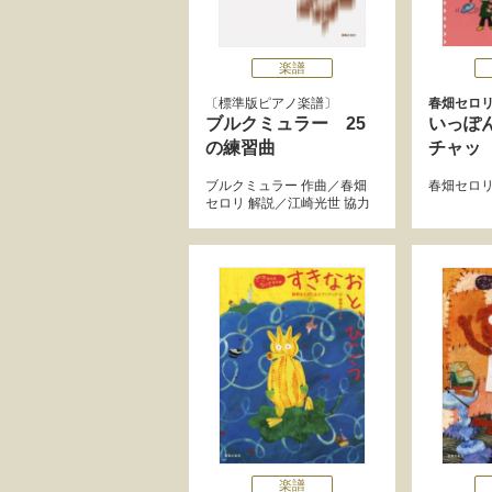
楽譜
標準版ピアノ楽譜
春畑セロ
ブルクミュラー 25
いっぽ
の練習曲
チャッ
ブルクミュラー
作曲／
春畑
春畑セロ
セロリ
解説／
江崎光世
協力
楽譜