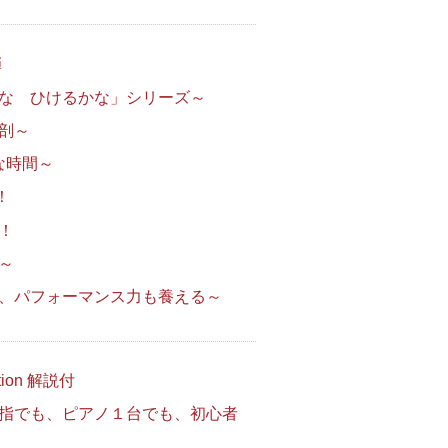
弾
な ひけるかな」シリーズ～
剖～
な時間～
！
！
～
、パフォーマンス力も養える～
on 解説付
指でも、ピアノ１台でも、初心者