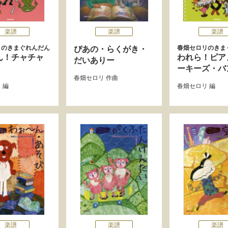
楽譜
楽譜
楽譜
リのきまぐれんだん
春畑セロリのきま
ぴあの・らくがき・
ん！チャチャ
われら！ピア
だいありー
ーキーズ・バ
春畑セロリ
作曲
リ
編
春畑セロリ
編
楽譜
楽譜
楽譜