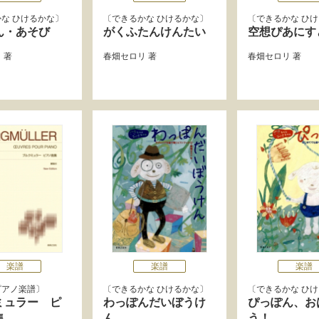
な ひけるかな
できるかな ひけるかな
できるかな ひ
ん・あそび
がくふたんけんたい
空想ぴあにす
リ
著
春畑セロリ
著
春畑セロリ
著
楽譜
楽譜
楽譜
ピアノ楽譜
できるかな ひけるかな
できるかな ひ
ミュラー ピ
わっぽんだいぼうけ
ぴっぽん、お
集
ん
う！