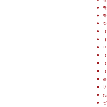
春
春
春
｛
｛
リ
｛
｛
｛
連
リ
お
ゼ