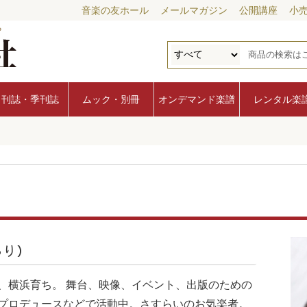
音楽の友ホール
メールマガジン
公開講座
小
月刊誌・季刊誌
ムック・別冊
オンデマンド楽譜
レンタル楽
ろり）
、横浜育ち。 舞台、映像、イベント、出版のための
プロデュースなどで活動中。さすらいのお気楽者。