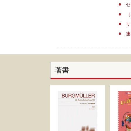
ゼ
｛
リ
連
著書