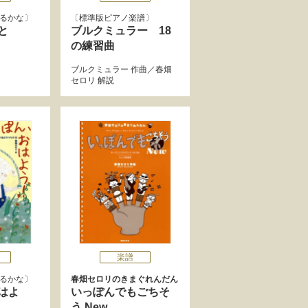
けるかな
標準版ピアノ楽譜
と
ブルクミュラー 18
の練習曲
ブルクミュラー
作曲／
春畑
セロリ
解説
楽譜
けるかな
春畑セロリのきまぐれんだん
はよ
いっぽんでもごちそ
う New