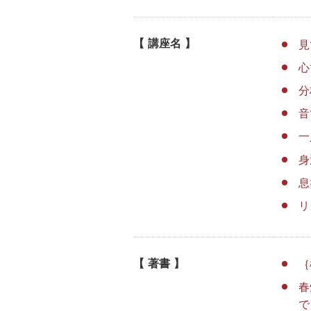
講座名
見
心
分
音
一
身
息
リ
著書
｛
春
で