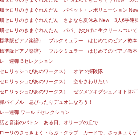
畑セロリのきまぐれんだん パペット・レボリューション New
畑セロリのきまぐれんだん さよなら夏休み New 3人6手連
畑セロリのきまぐれんだん パパ、おひげに生クリームついてるよ
標準版ピアノ楽譜｝ ブルクミュラー はじめてのピアノ教本 練習曲 
標準版ピアノ楽譜｝ ブルクミュラー はじめてのピアノ教本 連弾曲 
レー連弾 Bセレクション
セロリッシュぴあのワークス｝ オヤツ探険隊
セロリッシュぴあのワークス｝ 空をさわりたい
セロリッシュぴあのワークス｝ ゼツメツキグシュノオト[ｵﾝﾃﾞﾏﾝ
弾バイブル 息ぴったりデュオになろう！
レー連弾 ワールドセレクション
話と音楽のバトン ある日、オリーブの丘で
ローリのさっきょく・らぶ・クラブ カードで、さっきょくゲ