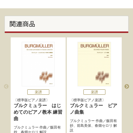
関連商品
楽譜
楽譜
標準版ピアノ楽譜
標準版ピアノ楽譜
標
ブルクミュラー はじ
ブルクミュラー ピア
ブ
めてのピアノ教本 練習
ノ曲集
練
曲
ブルクミュラー
作曲／
飯田有
ブル
抄
、
前島美保
、
春畑セロリ
解
ロリ
ブルクミュラー
作曲／
飯田有
説
説
抄
、
春畑セロリ
解説