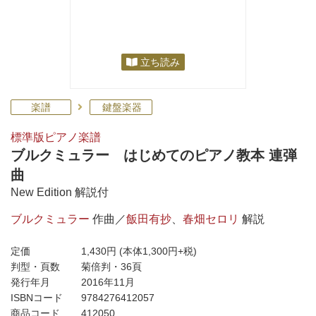
立ち読み
楽譜
鍵盤楽器
標準版ピアノ楽譜
ブルクミュラー はじめてのピアノ教本 連弾
曲
New Edition 解説付
ブルクミュラー
作曲／
飯田有抄
、
春畑セロリ
解説
定価
1,430円
(本体1,300円+税)
判型・頁数
菊倍判・36頁
発行年月
2016年11月
ISBNコード
9784276412057
商品コード
412050