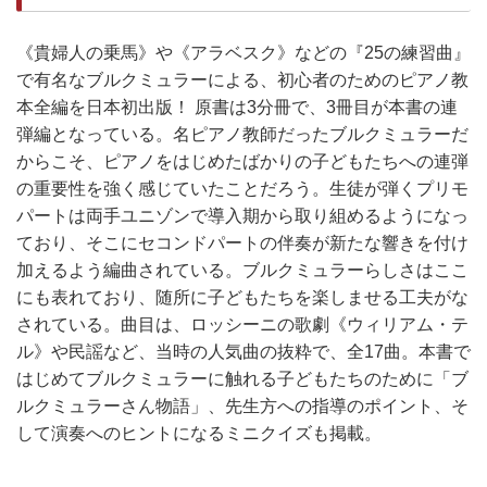
《貴婦人の乗馬》や《アラベスク》などの『25の練習曲』
で有名なブルクミュラーによる、初心者のためのピアノ教
本全編を日本初出版！ 原書は3分冊で、3冊目が本書の連
弾編となっている。名ピアノ教師だったブルクミュラーだ
からこそ、ピアノをはじめたばかりの子どもたちへの連弾
の重要性を強く感じていたことだろう。生徒が弾くプリモ
パートは両手ユニゾンで導入期から取り組めるようになっ
ており、そこにセコンドパートの伴奏が新たな響きを付け
加えるよう編曲されている。ブルクミュラーらしさはここ
にも表れており、随所に子どもたちを楽しませる工夫がな
されている。曲目は、ロッシーニの歌劇《ウィリアム・テ
ル》や民謡など、当時の人気曲の抜粋で、全17曲。本書で
はじめてブルクミュラーに触れる子どもたちのために「ブ
ルクミュラーさん物語」、先生方への指導のポイント、そ
して演奏へのヒントになるミニクイズも掲載。