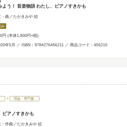
集
みよう！ 音楽物語 わたし、ピアノすきかも
文・曲／
たかきみや
絵
読み
80円
(本体1,800円+税)
20年5月 ／ ISBN：9784276456211 ／ 商品コード：456210
理論・専門書
、ピアノすきかも
文・作曲／
たかきみや
絵