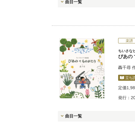
曲目一覧
楽譜
ちいさな
ぴあの 
轟千尋
立ち
定価
1,9
発行：20
曲目一覧