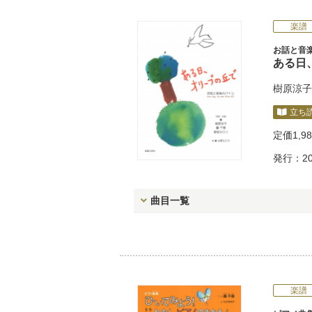
楽譜
お話と音
ある日
樹原涼子
立ち
定価
1,9
発行：20
曲目一覧
楽譜