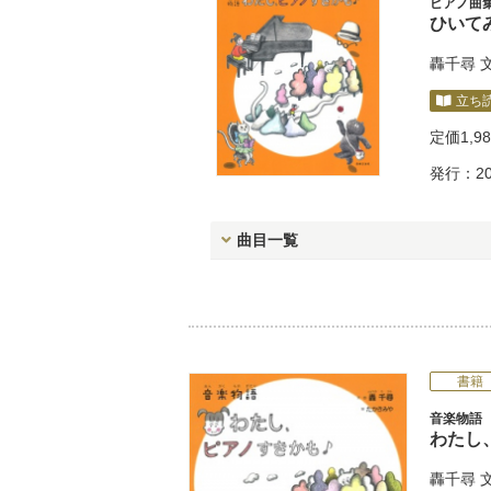
ピアノ曲
ひいて
轟千尋
立ち
定価
1,9
発行：20
曲目一覧
書籍
音楽物語
わたし
轟千尋