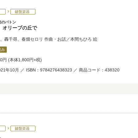
鍵盤楽器
楽のバトン
、オリーブの丘で
、
轟千尋
、
春畑セロリ
作曲・お話／
本間ちひろ
絵
読み
80円
(本体1,800円+税)
21年10月 ／ ISBN：9784276438323 ／ 商品コード：438320
鍵盤楽器