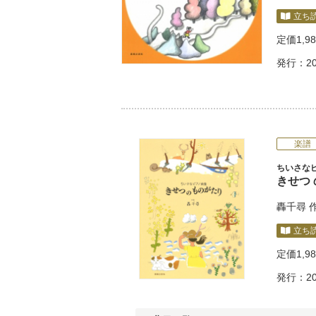
立ち
定価
1,9
発行：20
楽譜
ちいさな
きせつ 
轟千尋
立ち
定価
1,9
発行：20