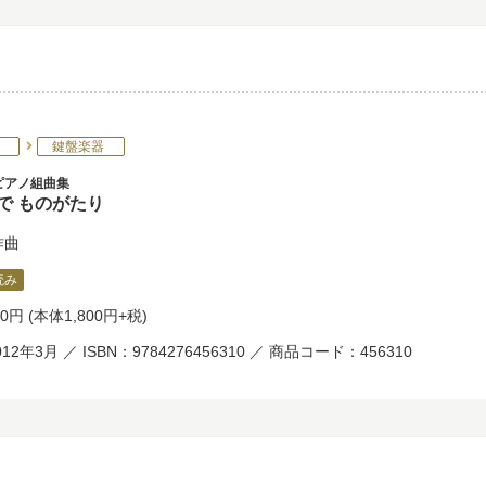
鍵盤楽器
ピアノ組曲集
で ものがたり
作曲
読み
80円
(本体1,800円+税)
12年3月 ／ ISBN：9784276456310 ／ 商品コード：456310