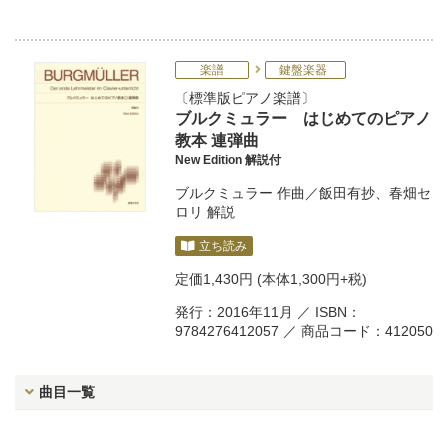
楽譜
鍵盤楽器
標準版ピアノ楽譜
ブルクミュラー はじめてのピアノ
教本 連弾曲
New Edition 解説付
ブルクミュラー
作曲／
飯田有抄
、
春畑セ
ロリ
解説
立ち読み
定価
1,430円
(本体1,300円+税)
発行：2016年11月 ／ ISBN：
9784276412057 ／ 商品コード：412050
曲目一覧