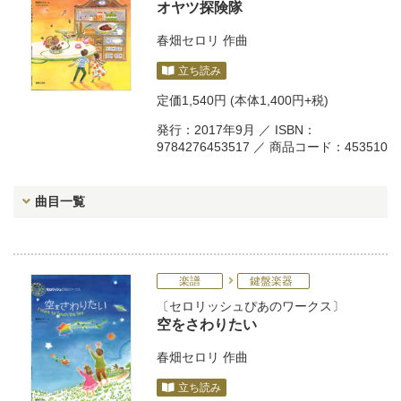
オヤツ探険隊
春畑セロリ
作曲
立ち読み
定価
1,540円
(本体1,400円+税)
発行：2017年9月 ／ ISBN：
9784276453517 ／ 商品コード：453510
曲目一覧
楽譜
鍵盤楽器
セロリッシュぴあのワークス
空をさわりたい
春畑セロリ
作曲
立ち読み