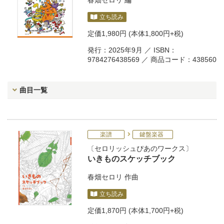
春畑セロリ
編
立ち読み
定価
1,980円
(本体1,800円+税)
発行：2025年9月 ／ ISBN：
9784276438569 ／ 商品コード：438560
曲目一覧
楽譜
鍵盤楽器
セロリッシュぴあのワークス
いきものスケッチブック
春畑セロリ
作曲
立ち読み
定価
1,870円
(本体1,700円+税)