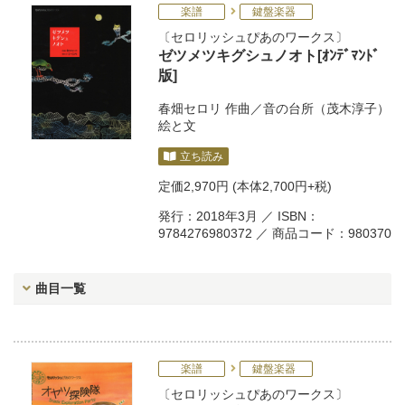
楽譜
鍵盤楽器
セロリッシュぴあのワークス
ゼツメツキグシュノオト[ｵﾝﾃﾞﾏﾝﾄﾞ
版]
春畑セロリ
作曲／
音の台所（茂木淳子）
絵と文
立ち読み
定価
2,970円
(本体2,700円+税)
発行：2018年3月 ／ ISBN：
9784276980372 ／ 商品コード：980370
曲目一覧
楽譜
鍵盤楽器
セロリッシュぴあのワークス