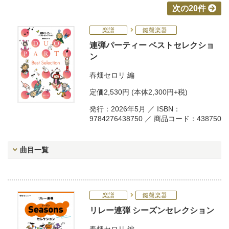
次の20件
楽譜
鍵盤楽器
連弾パーティー ベストセレクショ
ン
春畑セロリ
編
定価
2,530円
(本体2,300円+税)
発行：2026年5月 ／ ISBN：
9784276438750 ／ 商品コード：438750
曲目一覧
楽譜
鍵盤楽器
リレー連弾 シーズンセレクション