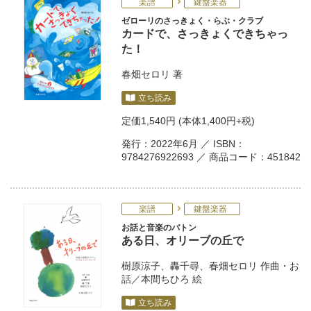
楽譜
鍵盤楽器
ゼローリのさっきょく・らぶ・クラブ
カードで、さっきょくできちゃっ
た！
春畑セロリ
著
立ち読み
定価
1,540円
(本体1,400円+税)
発行：2022年6月 ／ ISBN：
9784276922693 ／ 商品コード：451842
楽譜
鍵盤楽器
お話と音楽のバトン
ある日、オリーブの丘で
樹原涼子
、
轟千尋
、
春畑セロリ
作曲・お
話／
本間ちひろ
絵
立ち読み