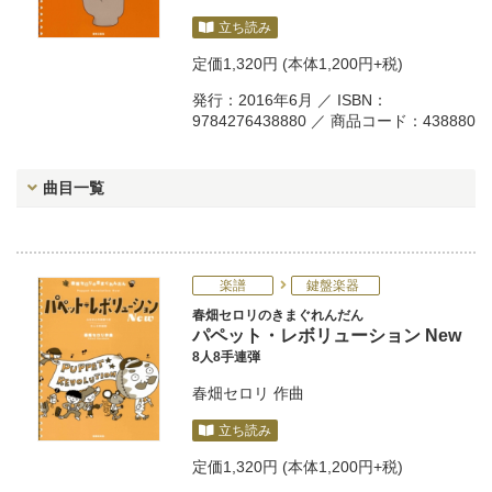
立ち読み
定価
1,320円
(本体1,200円+税)
発行：2016年6月 ／ ISBN：
9784276438880 ／ 商品コード：438880
曲目一覧
楽譜
鍵盤楽器
春畑セロリのきまぐれんだん
パペット・レボリューション New
8人8手連弾
春畑セロリ
作曲
立ち読み
定価
1,320円
(本体1,200円+税)