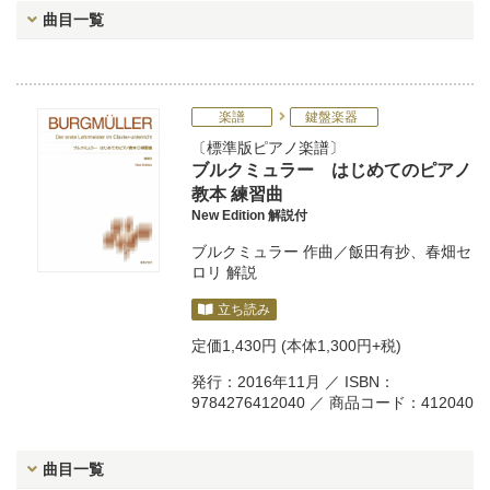
曲目一覧
楽譜
鍵盤楽器
標準版ピアノ楽譜
ブルクミュラー はじめてのピアノ
教本 練習曲
New Edition 解説付
ブルクミュラー
作曲／
飯田有抄
、
春畑セ
ロリ
解説
立ち読み
定価
1,430円
(本体1,300円+税)
発行：2016年11月 ／ ISBN：
9784276412040 ／ 商品コード：412040
曲目一覧