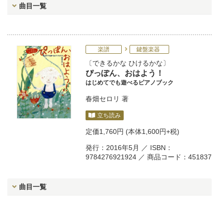
曲目一覧
楽譜
鍵盤楽器
できるかな ひけるかな
ぴっぽん、おはよう！
はじめてでも遊べるピアノブック
春畑セロリ
著
立ち読み
定価
1,760円
(本体1,600円+税)
発行：2016年5月 ／ ISBN：
9784276921924 ／ 商品コード：451837
曲目一覧