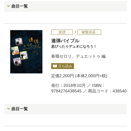
曲目一覧
楽譜
鍵盤楽器
連弾バイブル
息ぴったりデュオになろう！
春畑セロリ
、
デュエットゥ
編
立ち読み
定価
2,200円
(本体2,000円+税)
発行：2018年10月 ／ ISBN：
9784276438545 ／ 商品コード：438540
曲目一覧