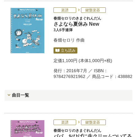
楽譜
鍵盤楽器
春畑セロリのきまぐれんだん
さよなら夏休み New
3人6手連弾
春畑セロリ
作曲
立ち読み
定価
1,100円
(本体1,000円+税)
発行：2016年7月 ／ ISBN：
9784276921962 ／ 商品コード：438882
曲目一覧
楽譜
鍵盤楽器
春畑セロリのきまぐれんだん
パパ、おひげに生クリームついてる