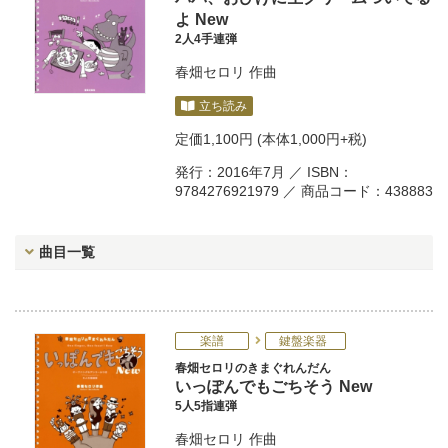
よ New
2人4手連弾
春畑セロリ
作曲
立ち読み
定価
1,100円
(本体1,000円+税)
発行：2016年7月 ／ ISBN：
9784276921979 ／ 商品コード：438883
曲目一覧
楽譜
鍵盤楽器
春畑セロリのきまぐれんだん
いっぽんでもごちそう New
5人5指連弾
春畑セロリ
作曲