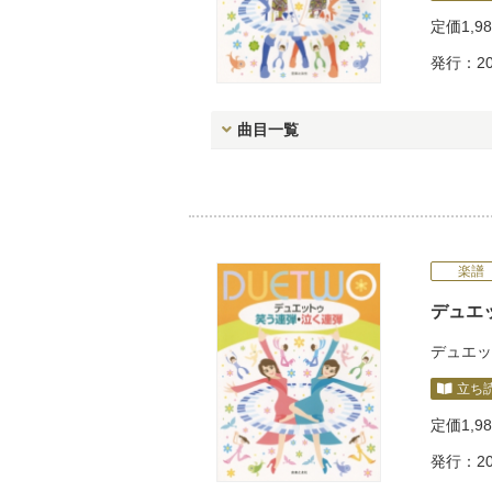
定価
1,9
発行：20
曲目一覧
楽譜
デュエ
デュエッ
立ち
定価
1,9
発行：20