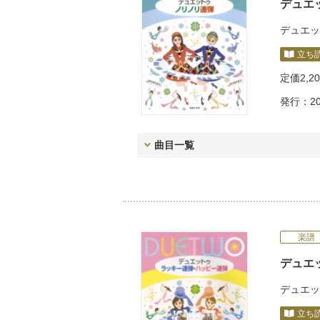
デュエ
デュエッ
立ち
定価
2,2
発行：20
曲目一覧
楽譜
デュエ
デュエッ
立ち