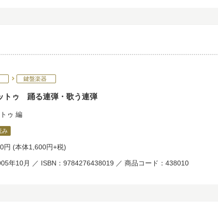
鍵盤楽器
ットゥ 踊る連弾・歌う連弾
トゥ
編
読み
60円
(本体1,600円+税)
05年10月 ／ ISBN：9784276438019 ／ 商品コード：438010