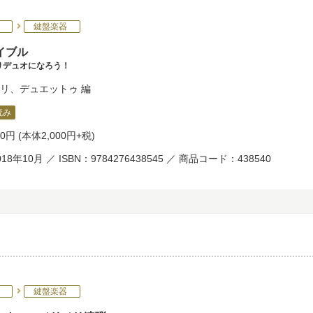
鍵盤楽器
イブル
りデュオになろう！
リ
、
デュエットゥ
編
読み
00円
(本体2,000円+税)
18年10月 ／ ISBN：9784276438545 ／ 商品コード：438540
鍵盤楽器