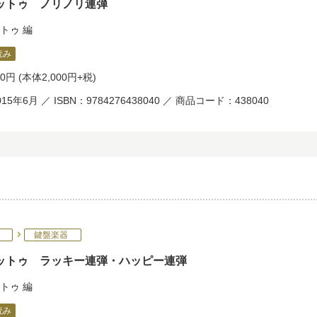
ットゥ ノリノリ連弾
トゥ
編
読み
00円
(本体2,000円+税)
15年6月 ／ ISBN：9784276438040 ／ 商品コード：438040
鍵盤楽器
ットゥ ラッキー連弾・ハッピー連弾
トゥ
編
読み