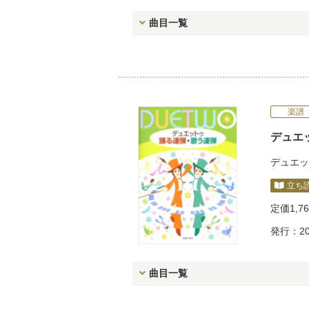
曲目一覧
楽譜
デュエ
デュエッ
立ち
定価
1,7
発行：20
曲目一覧