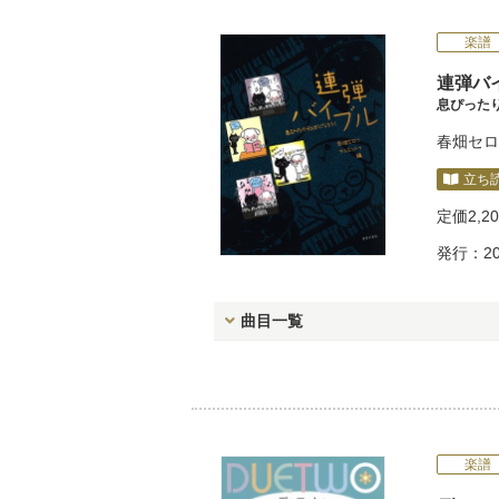
楽譜
連弾バ
息ぴった
春畑セロ
立ち
定価
2,2
発行：20
曲目一覧
楽譜