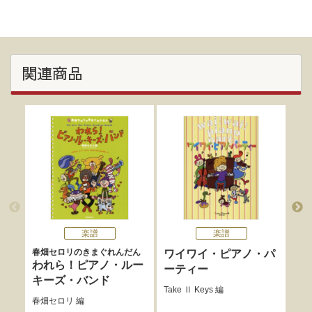
関連商品
楽譜
楽譜
春畑セロリのきまぐれんだん
春畑
ワイワイ・ピアノ・パ
われら！ピアノ・ルー
い
ーティー
キーズ・バンド
Ne
Take Ⅱ Keys
編
春畑セロリ
編
春畑