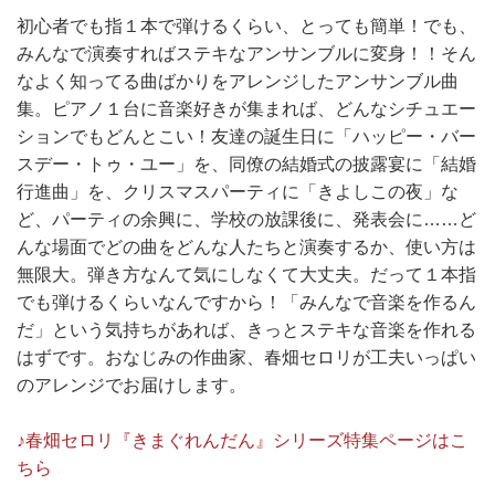
初心者でも指１本で弾けるくらい、とっても簡単！でも、
みんなで演奏すればステキなアンサンブルに変身！！そん
なよく知ってる曲ばかりをアレンジしたアンサンブル曲
集。ピアノ１台に音楽好きが集まれば、どんなシチュエー
ションでもどんとこい！友達の誕生日に「ハッピー・バー
スデー・トゥ・ユー」を、同僚の結婚式の披露宴に「結婚
行進曲」を、クリスマスパーティに「きよしこの夜」な
ど、パーティの余興に、学校の放課後に、発表会に……ど
んな場面でどの曲をどんな人たちと演奏するか、使い方は
無限大。弾き方なんて気にしなくて大丈夫。だって１本指
でも弾けるくらいなんですから！「みんなで音楽を作るん
だ」という気持ちがあれば、きっとステキな音楽を作れる
はずです。おなじみの作曲家、春畑セロリが工夫いっぱい
のアレンジでお届けします。
♪春畑セロリ『きまぐれんだん』シリーズ特集ページはこ
ちら