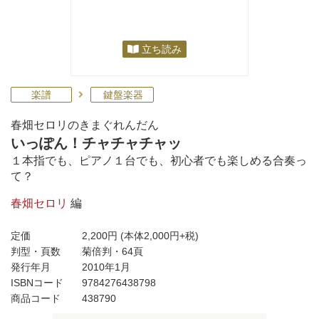
立ち読み
楽譜
鍵盤楽器
春畑セロリのきまぐれんだん
いっぽん！チャチャチャッ
１本指でも、ピアノ１台でも、初心者でも楽しめる合奏っ
て？
春畑セロリ
編
定価
2,200円
(本体2,000円+税)
判型・頁数
菊倍判・64頁
発行年月
2010年1月
ISBNコード
9784276438798
商品コード
438790