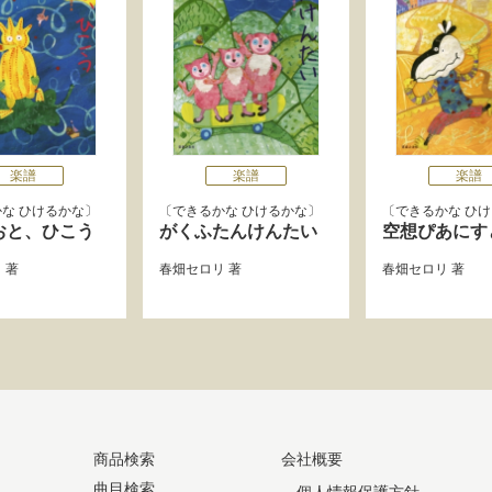
楽譜
楽譜
楽譜
な ひけるかな
できるかな ひけるかな
できるかな ひ
おと、ひこう
がくふたんけんたい
空想ぴあにす
リ
著
春畑セロリ
著
春畑セロリ
著
商品検索
会社概要
曲目検索