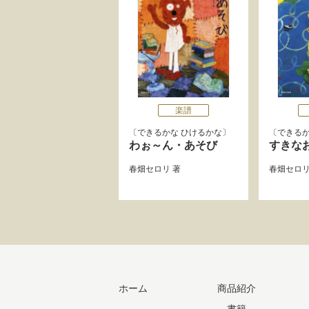
楽譜
できるかな ひけるかな
できるか
わぉ～ん・あそび
すきな
春畑セロリ
著
春畑セロ
ホーム
商品紹介