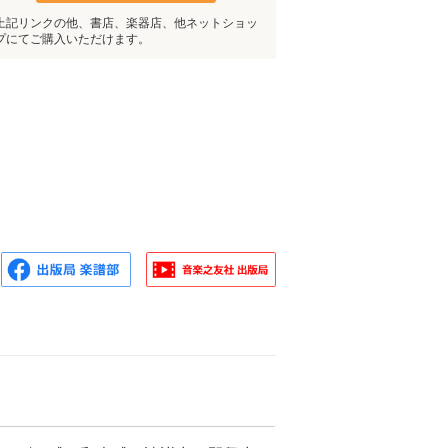
上記リンクの他、書店、楽器店、他ネットショッ
プにてご購入いただけます。