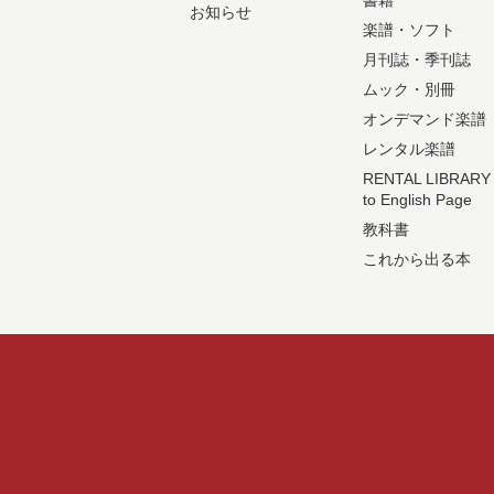
書籍
お知らせ
楽譜・ソフト
月刊誌・季刊誌
ムック・別冊
オンデマンド楽譜
レンタル楽譜
RENTAL LIBRARY
to English Page
教科書
これから出る本