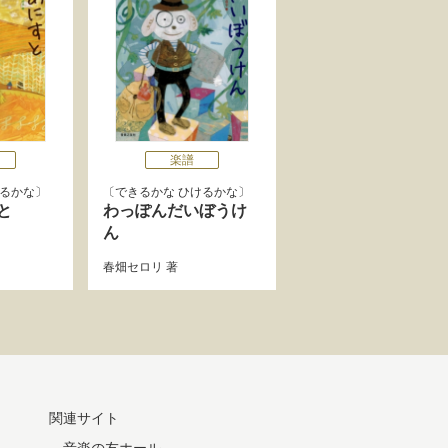
楽譜
けるかな
できるかな ひけるかな
と
わっぽんだいぼうけ
ん
春畑セロリ
著
関連サイト