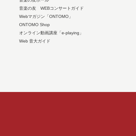
音楽の友ホール
音楽の友 WEBコンサートガイド
Webマガジン「ONTOMO」
ONTOMO Shop
オンライン動画講座「e-playing」
Web 音大ガイド