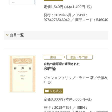
定価
1,540円
(本体1,400円+税)
発行：2019年5月 ／ ISBN：
9784276546042 ／ 商品コード：546040
曲目一覧
書籍
理論・専門書
自然の諸原理に還元された
和声論
ジャン＝フィリップ・ラモー
著／
伊藤友
計
訳
立ち読み
定価
8,800円
(本体8,000円+税)
発行：2018年8月 ／ ISBN：