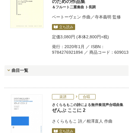
のための作品集
＆フルート二重奏曲 ト長調
ベートーヴェン
作曲／
寺本義明
監修
立ち読み
定価
3,080円
(本体2,800円+税)
発行：2020年1月 ／ ISBN：
9784276921894 ／ 商品コード：609013
曲目一覧
楽譜
合唱
さくらももこの詩による無伴奏混声合唱曲集
ぜんぶ ここに 2
さくらももこ
詩／
相澤直人
作曲
立ち読み