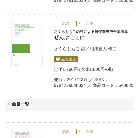
9784276103030 ／ 商品コード：103030
楽譜
合唱
さくらももこの詩による無伴奏男声合唱曲集
ぜんぶ ここに
さくらももこ
詩／
相澤直人
作曲
立ち読み
定価
1,760円
(本体1,600円+税)
発行：2017年3月 ／ ISBN：
9784276548824 ／ 商品コード：548820
曲目一覧
楽譜
合唱