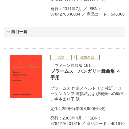
発行：2011年7月 ／ ISBN：
9784276546004 ／ 商品コード：546000
曲目一覧
楽譜
鍵盤楽器
ウィーン原典版 181
ブラームス ハンガリー舞曲集 ４
手用
ブラームス
作曲／
ヘルトリヒ
校訂／
ロ
ッゲンカンプ
運指法および演奏への助言
／
寺本まり子
訳
定価
4,290円
(本体3,900円+税)
発行：2003年4月 ／ ISBN：
9784276401815 ／ 商品コード：401810