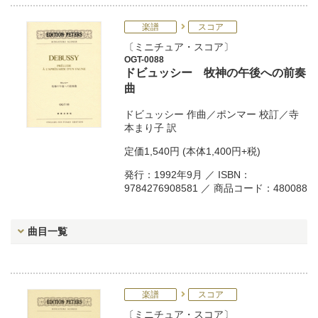
楽譜
スコア
ミニチュア・スコア
OGT-0088
ドビュッシー 牧神の午後への前奏
曲
ドビュッシー
作曲／
ポンマー
校訂／
寺
本まり子
訳
定価
1,540円
(本体1,400円+税)
発行：1992年9月 ／ ISBN：
9784276908581 ／ 商品コード：480088
曲目一覧
楽譜
スコア
ミニチュア・スコア