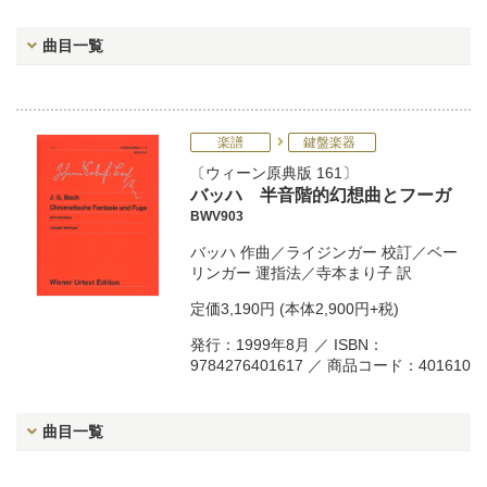
曲目一覧
楽譜
鍵盤楽器
ウィーン原典版 161
バッハ 半音階的幻想曲とフーガ
BWV903
バッハ
作曲／
ライジンガー
校訂／
ベー
リンガー
運指法／
寺本まり子
訳
定価
3,190円
(本体2,900円+税)
発行：1999年8月 ／ ISBN：
9784276401617 ／ 商品コード：401610
曲目一覧