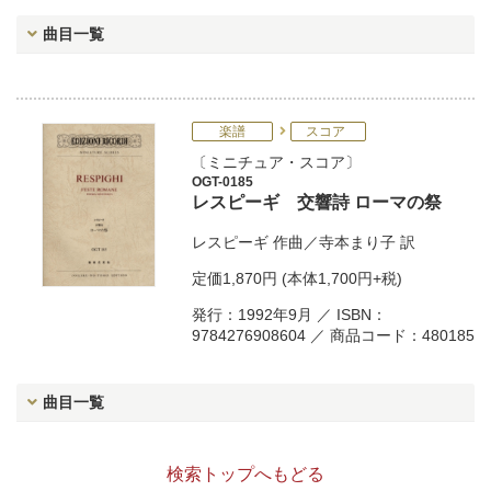
曲目一覧
楽譜
スコア
ミニチュア・スコア
OGT-0185
レスピーギ 交響詩 ローマの祭
レスピーギ
作曲／
寺本まり子
訳
定価
1,870円
(本体1,700円+税)
発行：1992年9月 ／ ISBN：
9784276908604 ／ 商品コード：480185
曲目一覧
検索トップへもどる