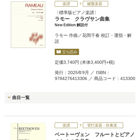
楽譜
鍵盤楽器
標準版ピアノ楽譜
ラモー クラヴサン曲集
New Edition 解説付
ラモー
作曲／
花岡千春
校訂・運指・解
説
立ち読み
定価
3,740円
(本体3,400円+税)
発行：2025年9月 ／ ISBN：
9784276413306 ／ 商品コード：413300
曲目一覧
楽譜
管打楽器・吹奏楽
ベートーヴェン フルートとピアノ