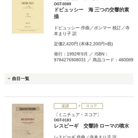
OGT-0089
ドビュッシー 海 三つの交響的素
描
ドビュッシー
作曲／
ポンマー
校訂／
寺
本まり子
訳
定価
2,420円
(本体2,200円+税)
発行：1992年9月 ／ ISBN：
9784276908031 ／ 商品コード：480089
曲目一覧
楽譜
スコア
ミニチュア・スコア
OGT-0183
レスピーギ 交響詩 ローマの噴水
レスピーギ
作曲／
寺本まり子
訳