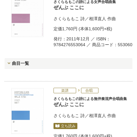
さくらももこの詩による女声合唱曲集
ぜんぶ ここに
さくらももこ
詩／
相澤直人
作曲
定価
1,760円
(本体1,600円+税)
発行：2011年12月 ／ ISBN：
9784276553064 ／ 商品コード：553060
曲目一覧
楽譜
合唱
さくらももこの詩による無伴奏混声合唱曲集
ぜんぶ ここに
さくらももこ
詩／
相澤直人
作曲
立ち読み
定価
1,760円
(本体1,600円+税)