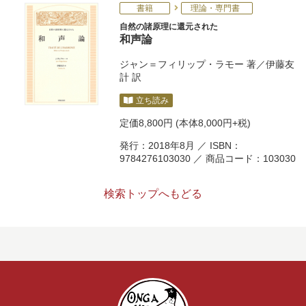
書籍
理論・専門書
自然の諸原理に還元された
和声論
ジャン＝フィリップ・ラモー
著／
伊藤友
計
訳
立ち読み
定価
8,800円
(本体8,000円+税)
発行：2018年8月 ／ ISBN：
9784276103030 ／ 商品コード：103030
検索トップへもどる