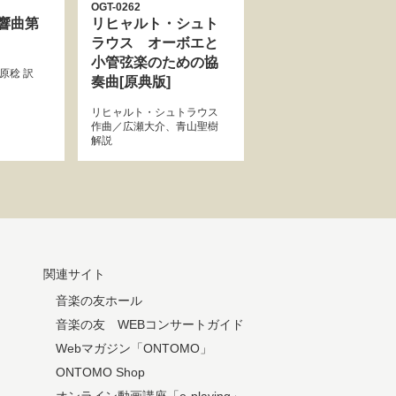
OGT-0262
響曲第
リヒャルト・シュト
ラウス オーボエと
小管弦楽のための協
原稔
訳
奏曲[原典版]
リヒャルト・シュトラウス
作曲／
広瀬大介
、
青山聖樹
解説
関連サイト
音楽の友ホール
音楽の友 WEBコンサートガイド
Webマガジン「ONTOMO」
ONTOMO Shop