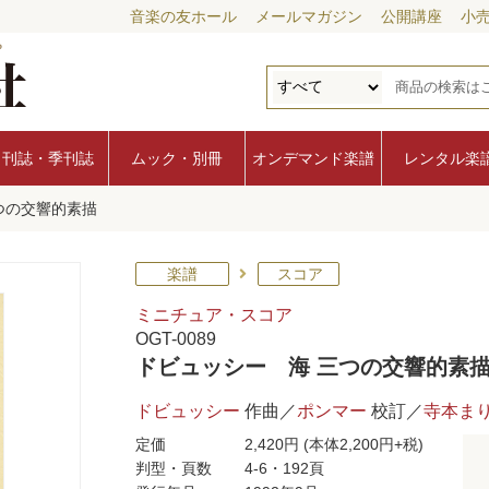
音楽の友ホール
メールマガジン
公開講座
小
月刊誌・季刊誌
ムック・別冊
オンデマンド楽譜
レンタル楽
つの交響的素描
楽譜
スコア
ミニチュア・スコア
OGT-0089
ドビュッシー 海 三つの交響的素
ドビュッシー
作曲／
ポンマー
校訂／
寺本ま
定価
2,420円
(本体2,200円+税)
判型・頁数
4-6・192頁