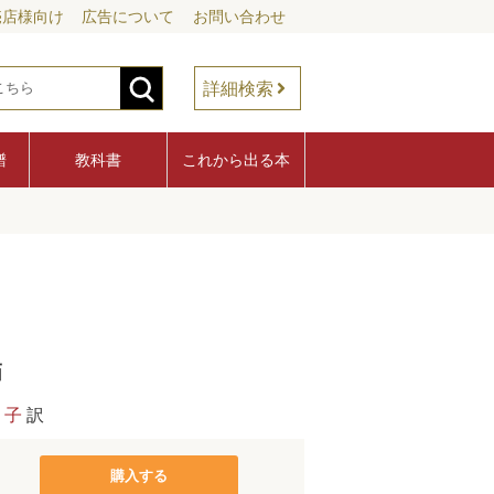
売店様向け
広告について
お問い合わせ
詳細検索
譜
教科書
これから出る本
描
り子
訳
購入する