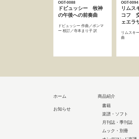
OGT-0088
OGT-0094
ドビュッシー 牧神
リムス
の午後への前奏曲
コフ 
ェエラ
ドビュッシー
作曲／
ポンマ
ー
校訂／
寺本まり子
訳
リムスキ
曲
ホーム
商品紹介
書籍
お知らせ
楽譜・ソフト
月刊誌・季刊誌
ムック・別冊