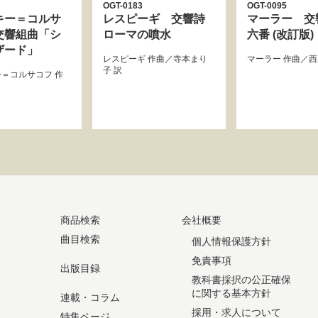
OGT-0183
OGT-0095
キー＝コルサ
レスピーギ 交響詩
マーラー 交
交響組曲「シ
ローマの噴水
六番 (改訂版)
ザード」
レスピーギ
作曲／
寺本まり
マーラー
作曲／
西
子
訳
ー＝コルサコフ
作
商品検索
会社概要
曲目検索
個人情報保護方針
免責事項
出版目録
教科書採択の公正確保
に関する基本方針
連載・コラム
採用・求人について
特集ページ