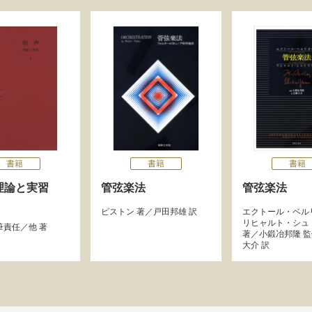
書籍
書籍
書籍
理論と実習
管弦楽法
管弦楽法
ピストン
著／
戸田邦雄
訳
エクトール・ベル
リヒャルト・シュ
筆責任／他 著
著／
小鍛冶邦隆
監
大介
訳