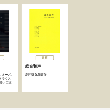
書籍
総合和声
リオーズ
、
島岡譲
執筆責任
トラウス
修／
広瀬