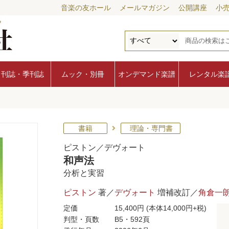
音楽の友ホール
メールマガジン
公開講座
小
月刊誌・季刊誌
ムック・別冊
オンデマンド楽譜
レンタル楽
書籍
理論・専門書
ピストン／デヴォート
和声法
分析と実習
ピストン
著／
デヴォート
増補改訂／
角倉一
定価
15,400円
(本体14,000円+税)
判型・頁数
B5・592頁