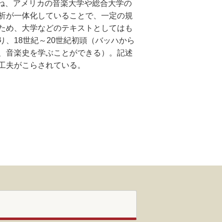
を重ね、アメリカの音楽大学や総合大学の
析が一体化していることで、一定の規
ため、大学などのテキストとしてはも
、18世紀～20世紀初頭（バッハから
、音楽史を学ぶことができる）。記述
工夫がこらされている。