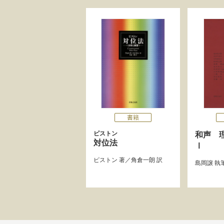
書籍
ピストン
和声 
対位法
Ⅰ
ピストン
著／
角倉一朗
訳
島岡譲
執