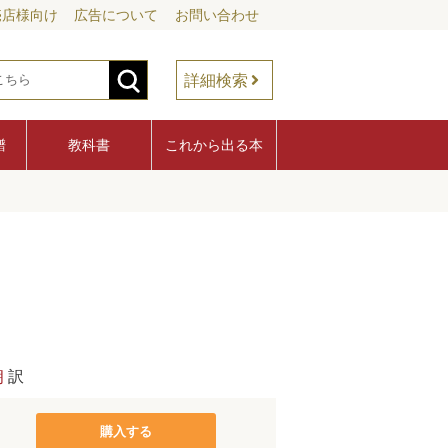
売店様向け
広告について
お問い合わせ
詳細検索
譜
教科書
これから出る本
朗
訳
購入する