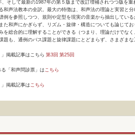
、78年、そして最新の1987年の第５版まで改訂増補されつつ版
る和声法教本の全訳。最大の特徴は、和声法の理論と実習と分
譜例を参照しつつ、規則や定型を現実の音楽から抽出している
また和声にかぎらず、リズム・旋律・構造についても論じており
みを総合的に理解することができる（つまり、理論だけでなく
課題も、通例のバス課題と旋律課題にとどまらず、さまざまな
！」掲載記事はこちら
第3回
第25回
べる「和声問診票」は
こちら
！」掲載記事は
こちら