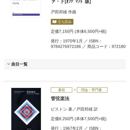
ァ・ド[ｵﾝﾃﾞﾏﾝﾄﾞ版]
戸田邦雄
作曲
立ち読み
定価
7,150円
(本体6,500円+税)
発行：1970年1月 ／ ISBN：
9784276972186 ／ 商品コード：972180
曲目一覧
書籍
理論・専門書
管弦楽法
ピストン
著／
戸田邦雄
訳
定価
8,250円
(本体7,500円+税)
発行：1967年2月 ／ ISBN：