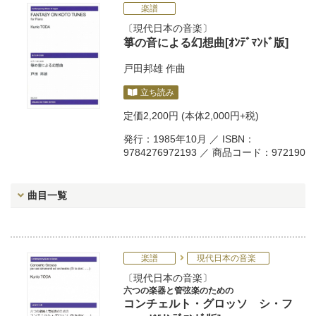
楽譜
現代日本の音楽
箏の音による幻想曲[ｵﾝﾃﾞﾏﾝﾄﾞ版]
戸田邦雄
作曲
立ち読み
定価
2,200円
(本体2,000円+税)
発行：1985年10月 ／ ISBN：
9784276972193 ／ 商品コード：972190
曲目一覧
楽譜
現代日本の音楽
現代日本の音楽
六つの楽器と管弦楽のための
コンチェルト・グロッソ シ・フ