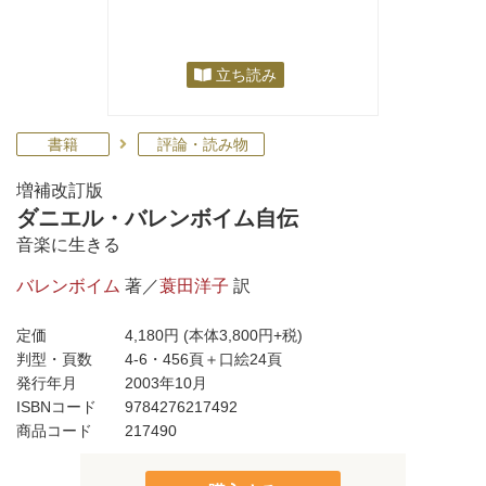
立ち読み
書籍
評論・読み物
増補改訂版
ダニエル・バレンボイム自伝
音楽に生きる
バレンボイム
著／
蓑田洋子
訳
定価
4,180円
(本体3,800円+税)
判型・頁数
4-6・456頁＋口絵24頁
発行年月
2003年10月
ISBNコード
9784276217492
商品コード
217490