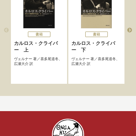
書籍
書籍
カルロス・クライバ
カルロス・クライバ
ブ
ー 上
ー 下
エリ
ベッ
ヴェルナー
著／
喜多尾道冬
、
ヴェルナー
著／
喜多尾道冬
、
高橋
広瀬大介
訳
広瀬大介
訳