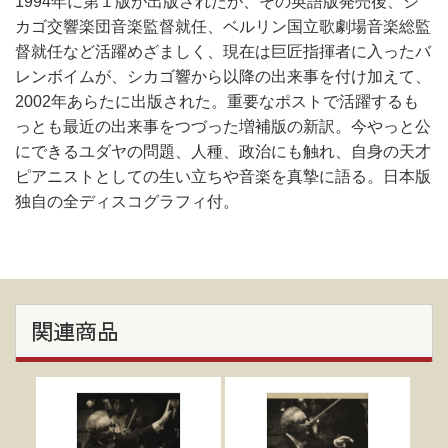
1994年に第１版が出版されたが、その英語版発売後、シ
カゴ交響楽団音楽監督就任、ベルリン国立歌劇場音楽総監
督就任など活躍めざましく、現在は巨匠指揮者に入ったバ
レンボイムが、シカゴ響から以降の出来事を付け加えて、
2002年あらたに出版された。重要なポストで活躍するも
っとも最近の出来事をつづった増補版の新訳。今やっと公
にできるユダヤの問題、人種、政治にも触れ、自身の天才
ピアニストとしての生い立ちや音楽を真摯に語る。日本版
独自の全ディスコグラフィ付。
関連商品