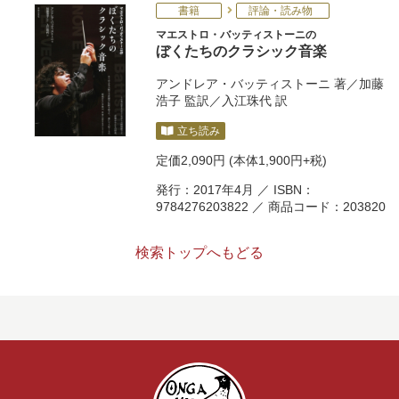
書籍
評論・読み物
マエストロ・バッティストーニの
ぼくたちのクラシック音楽
アンドレア・バッティストーニ
著／
加藤
浩子
監訳／
入江珠代
訳
立ち読み
定価
2,090円
(本体1,900円+税)
発行：2017年4月 ／ ISBN：
9784276203822 ／ 商品コード：203820
検索トップへもどる