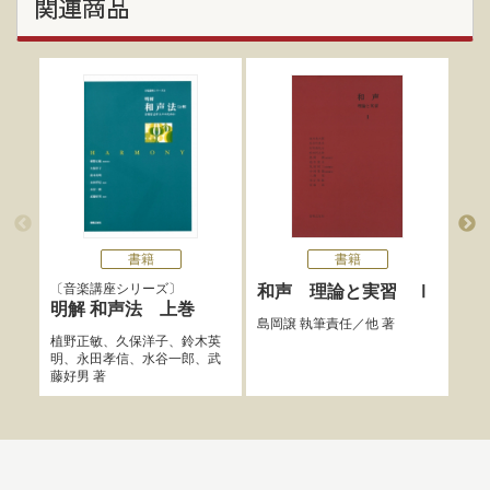
関連商品
書籍
書籍
音楽講座シリーズ
和声 理論と実習 Ⅰ
和
明解 和声法 上巻
し
島岡譲
執筆責任／他 著
植野正敏
、
久保洋子
、
鈴木英
島岡
明
、
永田孝信
、
水谷一郎
、
武
藤好男
著