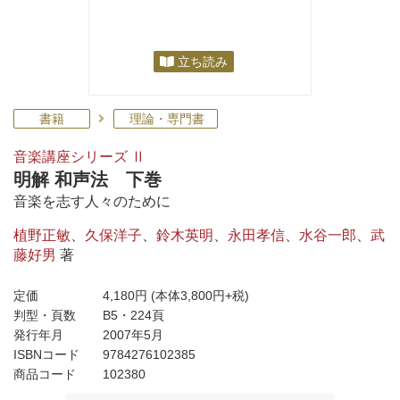
立ち読み
書籍
理論・専門書
音楽講座シリーズ Ⅱ
明解 和声法 下巻
音楽を志す人々のために
植野正敏
、
久保洋子
、
鈴木英明
、
永田孝信
、
水谷一郎
、
武
藤好男
著
定価
4,180円
(本体3,800円+税)
判型・頁数
B5・224頁
発行年月
2007年5月
ISBNコード
9784276102385
商品コード
102380