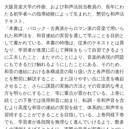
大阪音楽大学の作曲、および和声法担当教員の、長年にわ
たる初学者への指導経験によって生まれた、懇切な和声法
テキスト。
「本書は、バロック・古典派からロマン派の音楽で用いら
れた和声法を、和音連結の実習を通して学ぶことを目的と
して書かれている。本書の特徴は、従来のテキストとは異
なり、学習者が進度に応じて興味をもって自習できるよう
に工夫したこと、またそのことにより、音楽的表現の問題
にもできるだけ触れるようにしたことにある。そのため、
和音の連結における各構成音の取り扱い方と各声部の進行
とを懇切に解説すること、また誤りやすい点に注意を喚起
させること、さらに課題の実施の方法とその音楽的な考え
方を明らかにすること、等に重点が置かれている。上巻に
続くこの下巻では借用和音に始まり、転調・非和声音を含
むより高度な和音の連結の実習を経て、体系的に和声学を
習得することができることを目指している。上巻同様下巻
でも、学習者が各段階を無理なく進んでいけるよう、数多