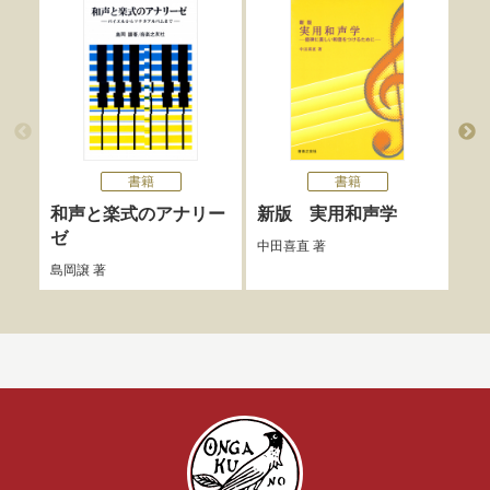
書籍
書籍
和声と楽式のアナリー
新版 実用和声学
名
ゼ
中田喜直
著
柳田
島岡譲
著