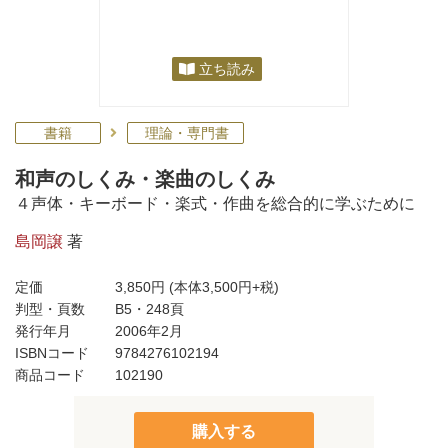
立ち読み
書籍
理論・専門書
和声のしくみ・楽曲のしくみ
４声体・キーボード・楽式・作曲を総合的に学ぶために
島岡譲
著
定価
3,850円
(本体3,500円+税)
判型・頁数
B5・248頁
発行年月
2006年2月
ISBNコード
9784276102194
商品コード
102190
購入する