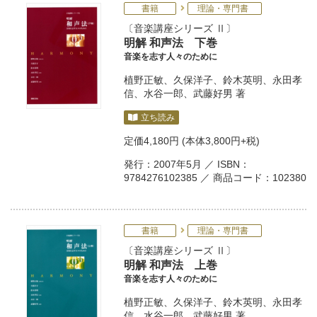
書籍
理論・専門書
音楽講座シリーズ Ⅱ
明解 和声法 下巻
音楽を志す人々のために
植野正敏
、
久保洋子
、
鈴木英明
、
永田孝
信
、
水谷一郎
、
武藤好男
著
立ち読み
定価
4,180円
(本体3,800円+税)
発行：2007年5月 ／ ISBN：
9784276102385 ／ 商品コード：102380
書籍
理論・専門書
音楽講座シリーズ Ⅱ
明解 和声法 上巻
音楽を志す人々のために
植野正敏
、
久保洋子
、
鈴木英明
、
永田孝
信
、
水谷一郎
、
武藤好男
著