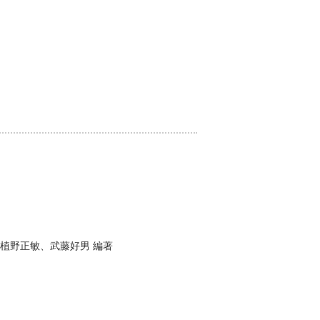
植野正敏
、
武藤好男
編著