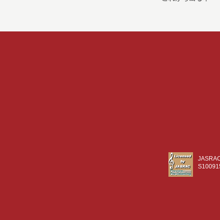
JASR
S10091