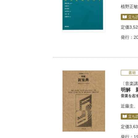
植野正敏
立ち
定価
3,5
発行：20
書籍
音楽講
明解 
音楽を志
近藤圭
、
立ち
定価
3,6
発行：19