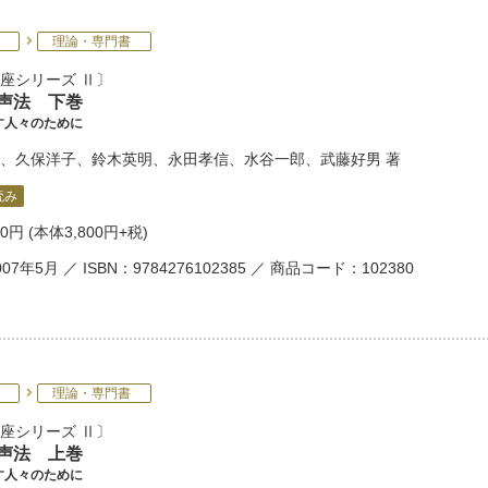
理論・専門書
座シリーズ Ⅱ
和声法 下巻
す人々のために
、
久保洋子
、
鈴木英明
、
永田孝信
、
水谷一郎
、
武藤好男
著
読み
80円
(本体3,800円+税)
07年5月 ／ ISBN：9784276102385 ／ 商品コード：102380
理論・専門書
座シリーズ Ⅱ
和声法 上巻
す人々のために