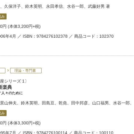
、
久保洋子
、
鈴木英明
、
永田孝信
、
水谷一郎
、
武藤好男
著
読み
20円
(本体3,200円+税)
06年4月 ／ ISBN：9784276102378 ／ 商品コード：102370
理論・専門書
座シリーズ 1
新楽典
す人々のために
景山伸夫
、
鈴木英明
、
田島亘
、
乾堯
、
田中邦彦
、
山口福男
、
水谷一郎
、
読み
30円
(本体3,300円+税)
95年7月 ／ ISBN：9784276100114 ／ 商品コード：100110