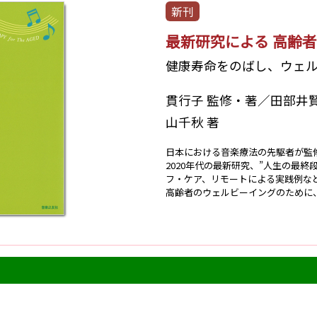
新刊
最新研究による 高齢
健康寿命をのばし、ウェ
貫行子 監修・著／田部井
山千秋 著
日本における音楽療法の先駆者が監
2020年代の最新研究、”人生の最
フ・ケア、リモートによる実践例な
高齢者のウェルビーイングのために