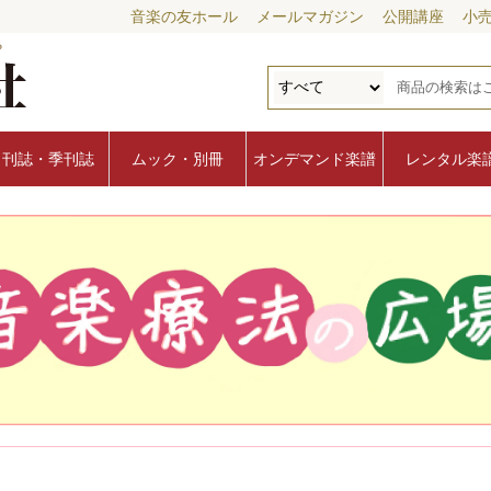
音楽の友ホール
メールマガジン
公開講座
小
月刊誌・季刊誌
ムック・別冊
オンデマンド楽譜
レンタル楽