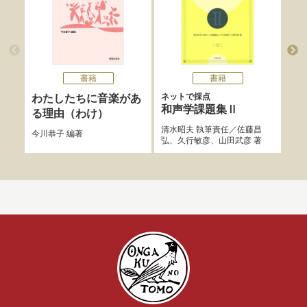
書籍
書籍
ネットで採点
わたしたちに音楽があ
ソ
和声学課題集Ⅱ
る理由（わけ）
マー
清水昭夫
執筆責任／
佐藤昌
／
土
今川恭子
編著
弘
、
久行敏彦
、
山田武彦
著