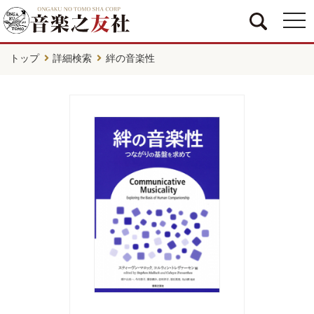
togg
navi
トップ
詳細検索
絆の音楽性