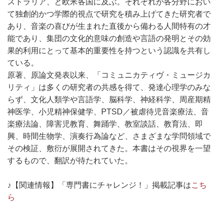
ストラリア、と欧米各国に及ぶ。それぞれが各分野におい
て独創的かつ学際的視点で研究を積み上げてきた研究者で
あり、音楽の喜びが生まれた直後から備わる人間特有の才
能であり、集団の文化的意味の創造や言語の発明とその効
果的利用にとって基本的重要性を持つという認識を共有し
ている。
原著、原論文発表以来、「コミュニカティヴ・ミュージカ
リティ」は多くの研究者の共感を得て、発達心理学のみな
らず、文化人類学や言語学、脳科学、神経科学、周産期精
神医学、小児精神保健学、PTSD／被虐待児音楽療法、音
楽療法論、障害児教育、舞踊学、教室談話、教育法、即
興、時間生物学、演奏行為論など、さまざまな学問領域で
その検証、敷衍が展開されてきた。本書はその視界を一望
するもので、翻訳が待たれていた。
♪【関連情報】「専門書にチャレンジ！」掲載記事は
こち
ら