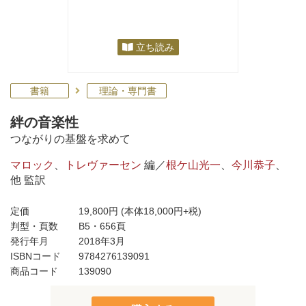
立ち読み
書籍
理論・専門書
絆の音楽性
つながりの基盤を求めて
マロック
、
トレヴァーセン
編／
根ケ山光一
、
今川恭子
、
他 監訳
定価
19,800円
(本体18,000円+税)
判型・頁数
B5・656頁
発行年月
2018年3月
ISBNコード
9784276139091
商品コード
139090