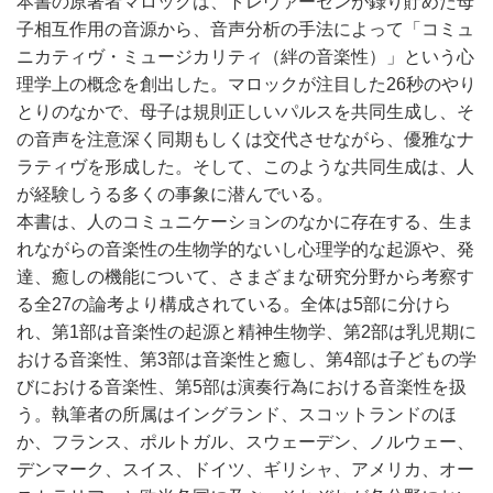
本書の原著者マロックは、トレヴァーセンが録り貯めた母
子相互作用の音源から、音声分析の手法によって「コミュ
ニカティヴ・ミュージカリティ（絆の音楽性）」という心
理学上の概念を創出した。マロックが注目した26秒のやり
とりのなかで、母子は規則正しいパルスを共同生成し、そ
の音声を注意深く同期もしくは交代させながら、優雅なナ
ラティヴを形成した。そして、このような共同生成は、人
が経験しうる多くの事象に潜んでいる。
本書は、人のコミュニケーションのなかに存在する、生ま
れながらの音楽性の生物学的ないし心理学的な起源や、発
達、癒しの機能について、さまざまな研究分野から考察す
る全27の論考より構成されている。全体は5部に分けら
れ、第1部は音楽性の起源と精神生物学、第2部は乳児期に
おける音楽性、第3部は音楽性と癒し、第4部は子どもの学
びにおける音楽性、第5部は演奏行為における音楽性を扱
う。執筆者の所属はイングランド、スコットランドのほ
か、フランス、ポルトガル、スウェーデン、ノルウェー、
デンマーク、スイス、ドイツ、ギリシャ、アメリカ、オー