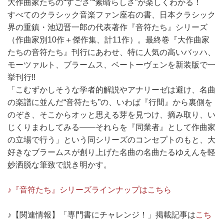
大作曲家たちの“すごさ”“素晴らしさ”が楽しくわかる！
すべてのクラシック音楽ファン座右の書、日本クラシック
界の重鎮・池辺晋一郎の代表著作『音符たち』シリーズ
（作曲家別10作＋傑作集、計11作）。最終巻『大作曲家
たちの音符たち』刊行にあわせ、特に人気の高いバッハ、
モーツァルト、ブラームス、ベートーヴェンを新装版で一
挙刊行!!
「こむずかしそうな学者的解説やアナリーゼは避け、名曲
の楽譜に並んだ“音符たち”の、いわば『行間』から裏側を
のぞき、そこからオッと思える芽を見つけ、摘み取り、い
じくりまわしてみる――それらを『同業者』として作曲家
の立場で行う」という同シリーズのコンセプトのもと、大
好きなブラームスが創り上げた名曲の名曲たるゆえんを軽
妙洒脱な筆致で説き明かす。
♪『音符たち』シリーズラインナップはこちら
♪【関連情報】「専門書にチャレンジ！」掲載記事は
こち