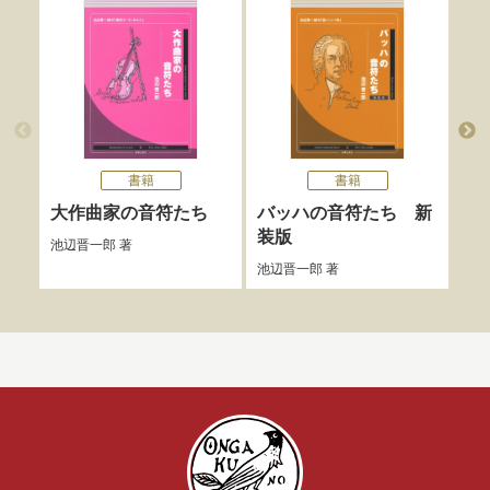
書籍
書籍
大作曲家の音符たち
バッハの音符たち 新
モ
装版
ち
池辺晋一郎
著
池辺晋一郎
著
池辺