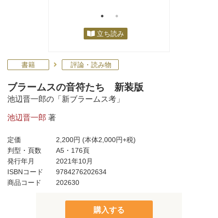
立ち読み
書籍
評論・読み物
ブラームスの音符たち 新装版
池辺晋一郎の「新ブラームス考」
池辺晋一郎
著
定価
2,200円
(本体2,000円+税)
判型・頁数
A5・176頁
発行年月
2021年10月
ISBNコード
9784276202634
商品コード
202630
購入する