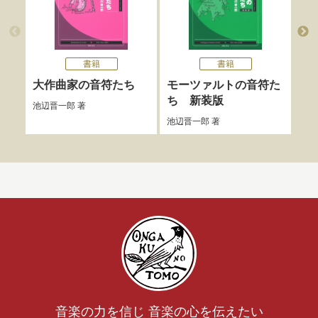
書籍
書籍
大作曲家の音符たち
モーツァルトの音符た
ブ
ち 新装版
ち
池辺晋一郎
著
池辺晋一郎
著
池辺
音楽の力を信じ 音楽の心を伝えたい