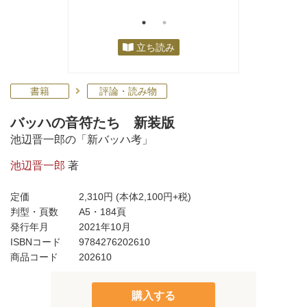
立ち読み
書籍
評論・読み物
バッハの音符たち 新装版
池辺晋一郎の「新バッハ考」
池辺晋一郎
著
定価
2,310円
(本体2,100円+税)
判型・頁数
A5・184頁
発行年月
2021年10月
ISBNコード
9784276202610
商品コード
202610
購入する