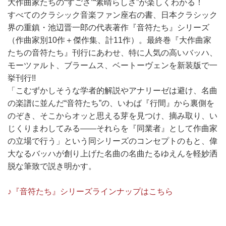
大作曲家たちの“すごさ”“素晴らしさ”が楽しくわかる！
すべてのクラシック音楽ファン座右の書、日本クラシック
界の重鎮・池辺晋一郎の代表著作『音符たち』シリーズ
（作曲家別10作＋傑作集、計11作）。最終巻『大作曲家
たちの音符たち』刊行にあわせ、特に人気の高いバッハ、
モーツァルト、ブラームス、ベートーヴェンを新装版で一
挙刊行!!
「こむずかしそうな学者的解説やアナリーゼは避け、名曲
の楽譜に並んだ“音符たち”の、いわば『行間』から裏側を
のぞき、そこからオッと思える芽を見つけ、摘み取り、い
じくりまわしてみる――それらを『同業者』として作曲家
の立場で行う」という同シリーズのコンセプトのもと、偉
大なるバッハが創り上げた名曲の名曲たるゆえんを軽妙洒
脱な筆致で説き明かす。
♪『音符たち』シリーズラインナップはこちら