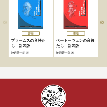
書籍
書籍
ブラームスの音符た
ベートーヴェンの音符
バ
ち 新装版
たち 新装版
装
池辺晋一郎
著
池辺晋一郎
著
池辺