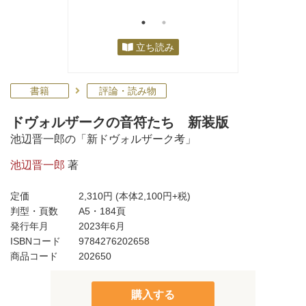
立ち読み
書籍
評論・読み物
ドヴォルザークの音符たち 新装版
池辺晋一郎の「新ドヴォルザーク考」
池辺晋一郎
著
定価
2,310円
(本体2,100円+税)
判型・頁数
A5・184頁
発行年月
2023年6月
ISBNコード
9784276202658
商品コード
202650
購入する