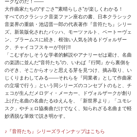
ークなのだ！――
大作曲家たちの“すごさ”“素晴らしさ”が楽しくわかる！
すべてのクラシック音楽ファン座右の書、日本クラシック
音楽界の重鎮・池辺晋一郎の代表著作『音符たち』シリー
ズ。新装版化されたバッハ、モーツァルト、ベートーヴェ
ン、ブラームスに続き、根強い人気を誇るドヴォルザー
ク、チャイコフスキーが刊行!!
「こむずかしそうな学者的解説やアナリーゼは避け、名曲
の楽譜に並んだ“音符たち”の、いわば『行間』から裏側を
のぞき、そこからオッと思える芽を見つけ、摘み取り、い
じくりまわしてみる――それらを『同業者』として作曲家
の立場で行う」という同シリーズのコンセプトのもと、チ
ェコが生んだメロディ・メーカー、ドヴォルザークが創り
上げた名曲の名曲たるゆえんを、「新世界より」「ユモレ
スク」やチェロ協奏曲だけでなく、知られざる名曲まで軽
妙洒脱な筆致で説き明かす。
♪『音符たち』シリーズラインナップはこちら