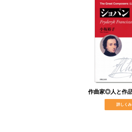
作曲家◎人と作
詳しくみ