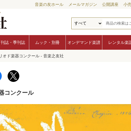
音楽の友ホール
メールマガジン
公開講座
小
月刊誌・季刊誌
ムック・別冊
オンデマンド楽譜
レンタル楽
リオド楽器コンクール - 音楽之友社
器コンクール