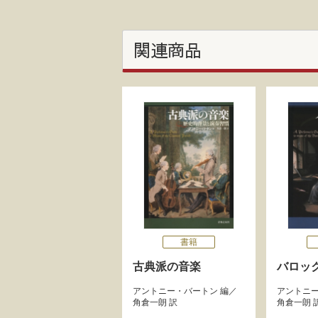
関連商品
書籍
古典派の音楽
バロッ
アントニー・バートン
編／
アントニ
角倉一朗
訳
角倉一朗