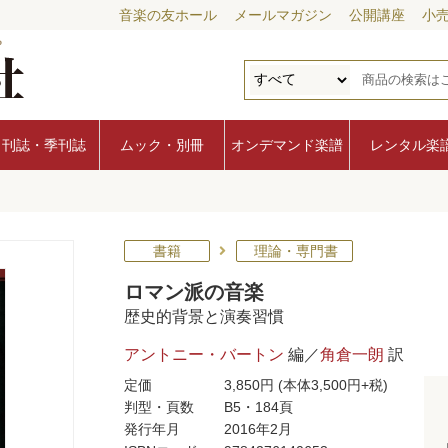
音楽の友ホール
メールマガジン
公開講座
小
月刊誌・季刊誌
ムック・別冊
オンデマンド楽譜
レンタル楽
書籍
理論・専門書
ロマン派の音楽
歴史的背景と演奏習慣
アントニー・バートン
編／
角倉一朗
訳
定価
3,850円
(本体3,500円+税)
判型・頁数
B5・184頁
発行年月
2016年2月