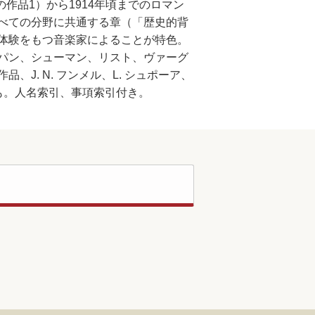
作品1）から1914年頃までのロマン
べての分野に共通する章（「歴史的背
体験をもつ音楽家によることが特色。
パン、シューマン、リスト、ヴァーグ
. N. フンメル、L. シュポーア、
版も。人名索引、事項索引付き。