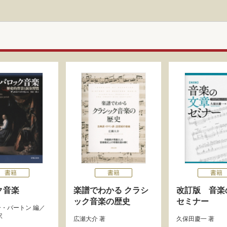
書籍
書籍
書籍
ク音楽
楽譜でわかる クラシ
改訂版 音楽
ック音楽の歴史
セミナー
ー・バートン
編／
訳
広瀬大介
著
久保田慶一
著