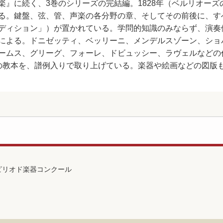
』に続く、3巻のシリーズの完結編。1828年（ベルリオーズの
る。鍵盤、弦、管、声楽の各分野の章、そしてその前後に、す
ディション」）が置かれている。学問的知識のみならず、演奏
による。ドニゼッティ、ベッリーニ、メンデルスゾーン、ショ
ムス、グリーグ、フォーレ、ドビュッシー、ラヴェルなどの作品、J
当時の教本を、譜例入りで取り上げている。楽器や絵画などの図
ピリオド楽器コンクール