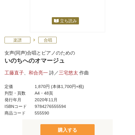
立ち読み
楽譜
合唱
女声(同声)合唱とピアノのための
いのちへのオマージュ
工藤直子
、
和合亮一
詩／
三宅悠太
作曲
定価
1,870円
(本体1,700円+税)
判型・頁数
A4・48頁
発行年月
2020年11月
ISBNコード
9784276555594
商品コード
555590
購入する