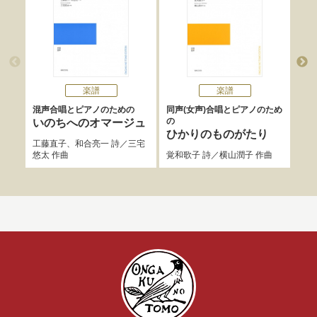
楽譜
楽譜
混声合唱とピアノのための
同声(女声)合唱とピアノのため
女声
の
の
いのちへのオマージュ
ひかりのものがたり
ば
工藤直子
、
和合亮一
詩／
三宅
悠太
作曲
覚和歌子
詩／
横山潤子
作曲
工藤