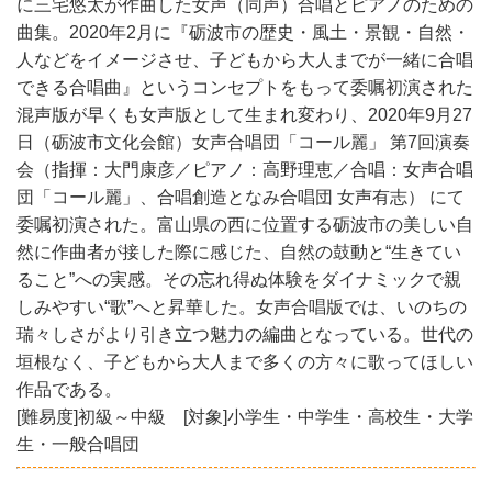
に三宅悠太が作曲した女声（同声）合唱とピアノのための
曲集。2020年2月に『砺波市の歴史・風土・景観・自然・
人などをイメージさせ、子どもから大人までが一緒に合唱
できる合唱曲』というコンセプトをもって委嘱初演された
混声版が早くも女声版として生まれ変わり、2020年9月27
日（砺波市文化会館）女声合唱団「コール麗」 第7回演奏
会（指揮：大門康彦／ピアノ：高野理恵／合唱：女声合唱
団「コール麗」、合唱創造となみ合唱団 女声有志） にて
委嘱初演された。富山県の西に位置する砺波市の美しい自
然に作曲者が接した際に感じた、自然の鼓動と“生きてい
ること”への実感。その忘れ得ぬ体験をダイナミックで親
しみやすい“歌”へと昇華した。女声合唱版では、いのちの
瑞々しさがより引き立つ魅力の編曲となっている。世代の
垣根なく、子どもから大人まで多くの方々に歌ってほしい
作品である。
[難易度]初級～中級 [対象]小学生・中学生・高校生・大学
生・一般合唱団