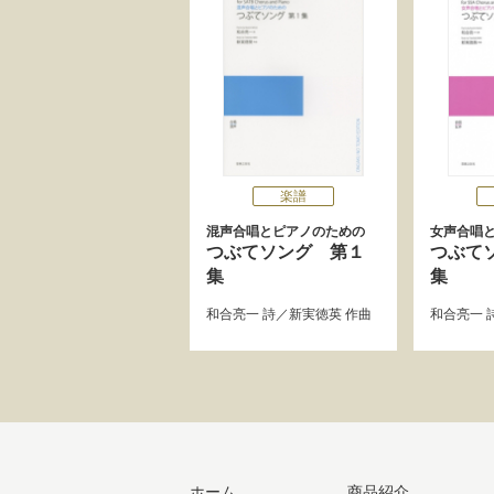
楽譜
混声合唱とピアノのための
女声合唱
つぶてソング 第１
つぶて
集
集
和合亮一
詩／
新実徳英
作曲
和合亮一
ホーム
商品紹介