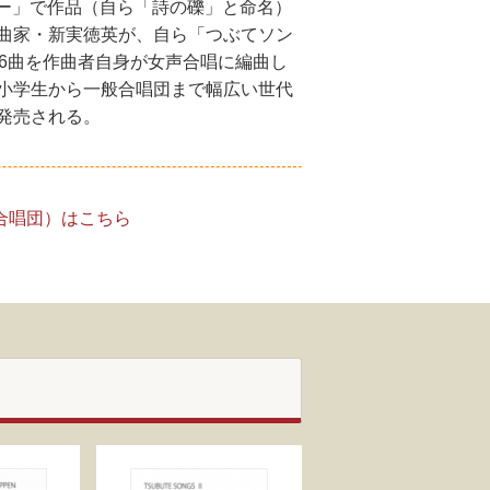
ター」で作品（自ら「詩の礫」と命名）
曲家・新実徳英が、自ら「つぶてソン
6曲を作曲者自身が女声合唱に編曲し
小学生から一般合唱団まで幅広い世代
発売される。
合唱団）はこちら