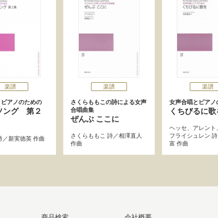
楽譜
楽譜
楽譜
とピアノのための
さくらももこの詩による女声
女声合唱とピアノ
合唱曲集
ソング 第２
くちびるに歌
ぜんぶ ここに
ヘッセ
、
アレント
さくらももこ
詩／
相澤直人
フライシュレン
詩
詩／
新実徳英
作曲
作曲
富
作曲
商品検索
会社概要