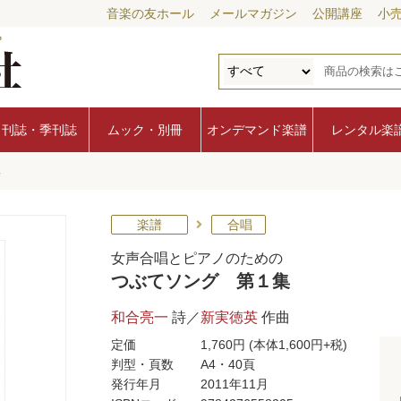
音楽の友ホール
メールマガジン
公開講座
小
月刊誌・季刊誌
ムック・別冊
オンデマンド楽譜
レンタル楽
集
楽譜
合唱
女声合唱とピアノのための
つぶてソング 第１集
和合亮一
詩／
新実徳英
作曲
定価
1,760円
(本体1,600円+税)
判型・頁数
A4・40頁
発行年月
2011年11月