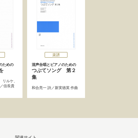
楽譜
のための
混声合唱とピアノのための
を
つぶてソング 第２
集
、
リルケ
、
／
信長貴
和合亮一
詩／
新実徳英
作曲
関連サイト