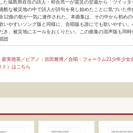
被災した福島県在住の詩人・和合亮一が震災の翌週から「ツイッ
過酷な被災地の中で詩人が詩句を発し始めたことに気づいた作
全12曲の歌が一気に連作された。本曲集は、その中から初めの
歌いやすいソング版と同様に、合唱版も誰にでも歌いやすい。
だき、被災地にエールをおくりたい。この曲集の混声版も同時
合唱団
：新実徳英／ピアノ：吉田雅博／合唱：フォーラム21少年少女
リスト）はこちら