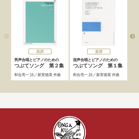
楽譜
楽譜
男声合唱とピアノのための
混声合唱とピアノのための
混声
つぶてソング 第２集
つぶてソング 第１集
つ
和合亮一
詩／
新実徳英
作曲
和合亮一
詩／
新実徳英
作曲
和合