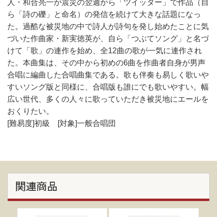
人・和合亮一が震災の翌週から「ツイッター」で作品（自
ら「詩の礫」と命名）の発信を続けて大きな話題になっ
た。過酷な被災地の中で詩人が詩句を発し始めたことに気
づいた作曲家・新実徳英が、自ら「つぶてソング」と名づ
けて「歌」の連作を始め、全12曲の歌が一気に連作され
た。本曲集は、その中から初めの6曲を作曲者自身が男声
合唱に編曲した合唱曲集である。歌も伴奏も易しく歌いや
すいソング版と同様に、合唱版も誰にでも歌いやすい。幅
広い世代、多くの人々に歌っていただき被災地にエールを
おくりたい。
[難易度]初級 [対象]一般合唱団
関連商品