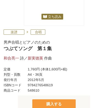
立ち読み
楽譜
合唱
男声合唱とピアノのための
つぶてソング 第１集
和合亮一
詩／
新実徳英
作曲
定価
1,760円
(本体1,600円+税)
判型・頁数
A4・36頁
発行年月
2012年5月
ISBNコード
9784276548619
商品コード
548610
購入する