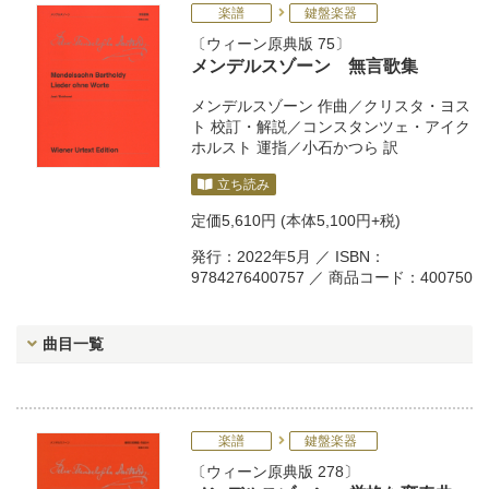
楽譜
鍵盤楽器
ウィーン原典版 75
メンデルスゾーン 無言歌集
メンデルスゾーン
作曲／
クリスタ・ヨス
ト
校訂・解説／
コンスタンツェ・アイク
ホルスト
運指／
小石かつら
訳
立ち読み
定価
5,610円
(本体5,100円+税)
発行：2022年5月 ／ ISBN：
9784276400757 ／ 商品コード：400750
曲目一覧
楽譜
鍵盤楽器
ウィーン原典版 278