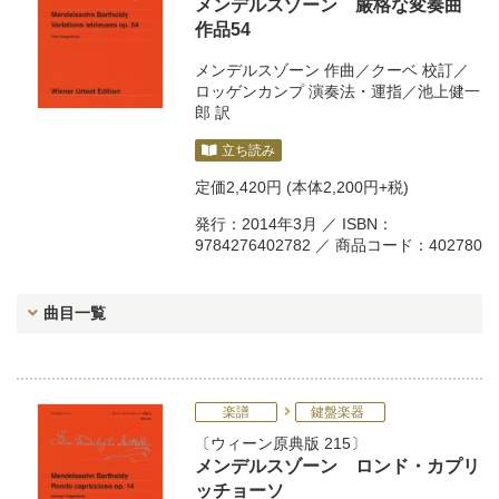
メンデルスゾーン 厳格な変奏曲
作品54
メンデルスゾーン
作曲／
クーベ
校訂／
ロッゲンカンプ
演奏法・運指／
池上健一
郎
訳
立ち読み
定価
2,420円
(本体2,200円+税)
発行：2014年3月 ／ ISBN：
9784276402782 ／ 商品コード：402780
曲目一覧
楽譜
鍵盤楽器
ウィーン原典版 215
メンデルスゾーン ロンド・カプリ
ッチョーソ