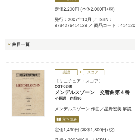
定価
2,200円
(本体2,000円+税)
発行：2007年10月 ／ ISBN：
9784276414129 ／ 商品コード：414120
曲目一覧
楽譜
スコア
ミニチュア・スコア
OGT-0240
メンデルスゾーン 交響曲第４番
イ長調 作品90
メンデルスゾーン
作曲／
星野宏美
解説
立ち読み
定価
1,430円
(本体1,300円+税)