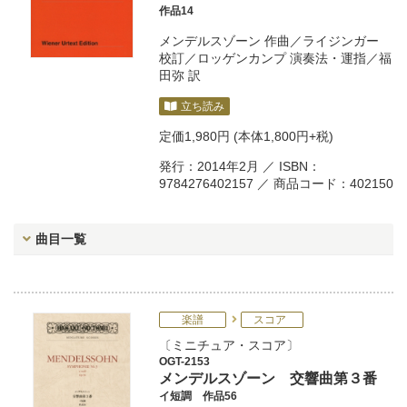
作品14
メンデルスゾーン
作曲／
ライジンガー
校訂／
ロッゲンカンプ
演奏法・運指／
福
田弥
訳
立ち読み
定価
1,980円
(本体1,800円+税)
発行：2014年2月 ／ ISBN：
9784276402157 ／ 商品コード：402150
曲目一覧
楽譜
スコア
ミニチュア・スコア
OGT-2153
メンデルスゾーン 交響曲第３番
イ短調 作品56