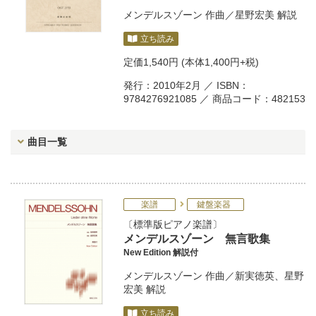
メンデルスゾーン
作曲／
星野宏美
解説
立ち読み
定価
1,540円
(本体1,400円+税)
発行：2010年2月 ／ ISBN：
9784276921085 ／ 商品コード：482153
曲目一覧
楽譜
鍵盤楽器
標準版ピアノ楽譜
メンデルスゾーン 無言歌集
New Edition 解説付
メンデルスゾーン
作曲／
新実徳英
、
星野
宏美
解説
立ち読み